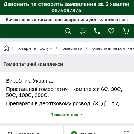
Дзвонить та створить замовлення за 5 хвилин.
0675097875
Качественные товары для здоровья и долголетия от интер
Товари та послуги
Гомеопатія
Гомеопатичні компле
Гомеопатичні комплекси
Виробник: Україна.
Приставлені гомеопатичні комплекси 6С, 30С,
50С, 100С, 200С.
Препарати в десятковому розводі (Х, Д) - під
замовлення, 100% платні.
Показати все
Пакування: 20 грамів.
Сортування
0
Фільтри