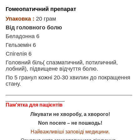
Гомеопатичний препарат
Упаковка :
20 грам
Від головного болю
Беладонна 6
Гельземін 6
Спігелія 6
Головний біль( спазматичний, потиличний,
лобний), підвищене відчуття болю.
По 5 гранул кожні 20-30 хвилин до покращення
стану.
_____________________________________________
_____________________
Пам'ятка для пацієнтів
Лікувати не хворобу, а хворого!
Non nocere – не пошкодь!
Найважливіші заповіді медицини.