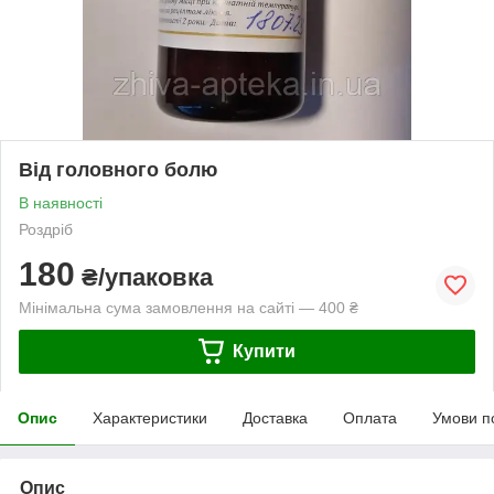
Від головного болю
В наявності
Роздріб
180
₴/упаковка
Мінімальна сума замовлення на сайті — 400 ₴
Купити
Опис
Характеристики
Доставка
Оплата
Умови п
Опис