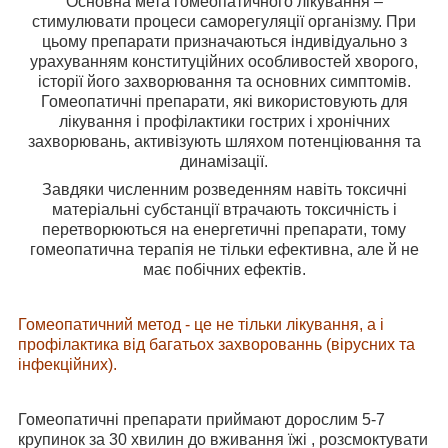
Основна мета гомеопатичного лікування –
стимулювати процеси саморегуляції організму. При
цьому препарати призначаються індивідуально з
урахуванням конституційних особливостей хворого,
історії його захворювання та основних симптомів.
Гомеопатичні препарати, які використовують для
лікування і профілактики гострих і хронічних
захворювань, активізують шляхом потенціювання та
динамізації.
Завдяки численним розведенням навіть токсичні
матеріальні субстанції втрачають токсичність і
перетворюються на енергетичні препарати, тому
гомеопатична терапія не тільки ефективна, але й не
має побічних ефектів.
Гомеопатичний метод - це не тільки лікування, а і
профілактика від багатьох захворованнь (вірусних та
інфекційних).
Гомеопатичні препарати приймают дорослим 5-7
крупинок за 30 хвилин до вживання їжі , розсмоктувати