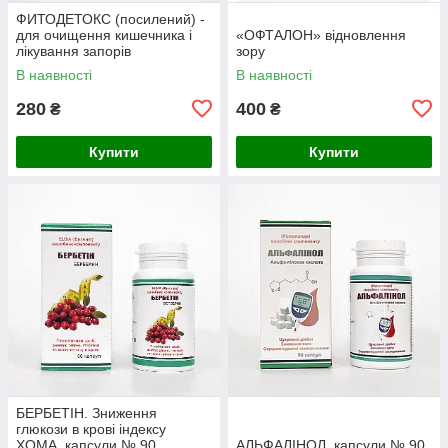
ФИТОДЕТОКС (посилений) -
для очищення кишечника і
«ОФТАЛОН» відновлення
лікування запорів
зору
В наявності
В наявності
280
400
₴
₴
Купити
Купити
БЕРБЕТІН. Зниження
глюкози в крові індексу
ХОМА. капсули № 90
АЛЬФАЛІНОЛ. капсули № 90