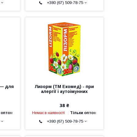
+380 (67) 509-78-75
 — для
Лизорм (ТМ Екомед) - при
алергії і аутоімунних
38 ₴
 оптом
Немає в наявності
Тільки оптом
+380 (67) 509-78-75