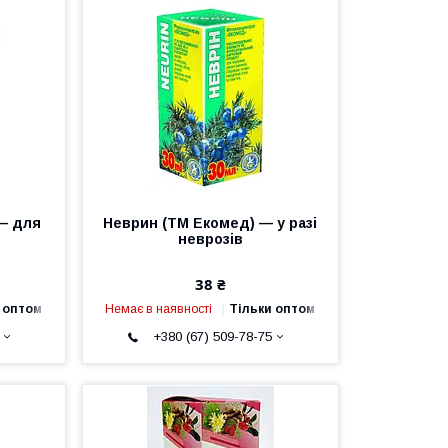
— для
Неврин (ТМ Екомед) — у разі
и
неврозів
38 ₴
 оптом
Немає в наявності
Тільки оптом
+380 (67) 509-78-75