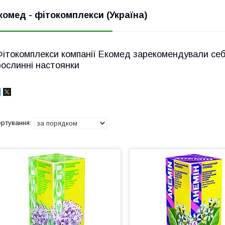
комед - фітокомплекси (Україна)
Фітокомплекси компанії Екомед зарекомендували себе
рослинні настоянки