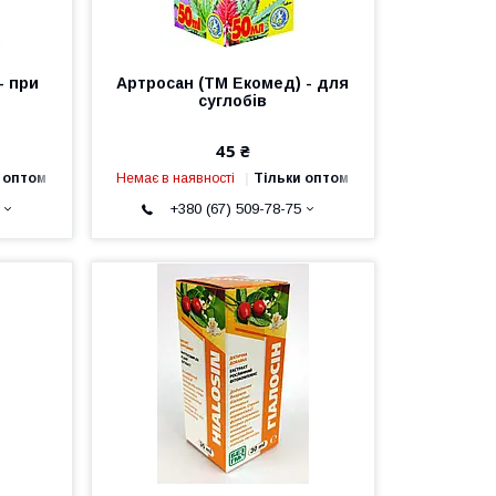
- при
Артросан (ТМ Екомед) - для
суглобів
45 ₴
 оптом
Немає в наявності
Тільки оптом
+380 (67) 509-78-75