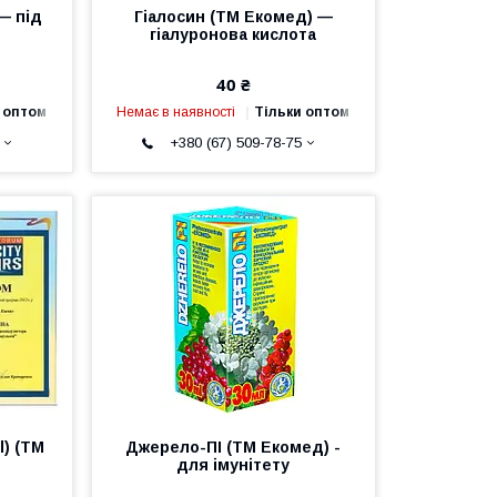
— під
Гіалосин (ТМ Екомед) —
гіалуронова кислота
40 ₴
 оптом
Немає в наявності
Тільки оптом
+380 (67) 509-78-75
l) (ТМ
Джерело-ПІ (ТМ Екомед) -
для імунітету