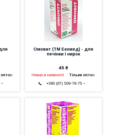
 для
Омовит (ТМ Екомед) - для
печінки і нирок
45 ₴
 оптом
Немає в наявності
Тільки оптом
+380 (67) 509-78-75