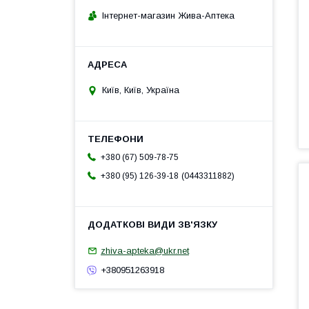
Інтернет-магазин Жива-Аптека
Київ, Київ, Україна
+380 (67) 509-78-75
0443311882
+380 (95) 126-39-18
zhiva-apteka@ukr.net
+380951263918