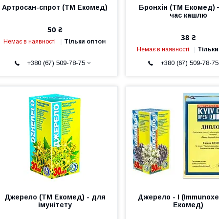
Артросан-спрот (ТМ Екомед)
Бронхін (ТМ Екомед) 
час кашлю
50 ₴
38 ₴
Немає в наявності
Тільки оптом
Немає в наявності
Тільки
+380 (67) 509-78-75
+380 (67) 509-78-75
Джерело (ТМ Екомед) - для
Джерело - І (Іmmunoxe
імунітету
Екомед)