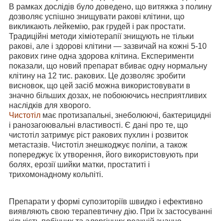
В рамках дослідів було доведено, що витяжка з полину
дозволяє успішно знищувати ракові клітини, що
викликають лейкемію, рак грудей і рак простати.
Традиційні методи хіміотерапії знищують не тільки
ракові, але і здорові клітини ― зазвичай на кожні 5-10
ракових гине одна здорова клітина. Експерименти
показали, що новий препарат вбиває одну нормальну
клітину на 12 тис. ракових. Це дозволяє зробити
висновок, що цей засіб можна використовувати в
значно більших дозах, не побоюючись несприятливих
наслідків для хворого.
Чистотіл
має протизапальні, знеболюючі, бактерицидні
і ранозагоювальні властивості. Є дані про те, що
чистотіл затримує ріст ракових пухлин і розвиток
метастазів. Чистотіл знешкоджує поліпи, а також
попереджує їх утворення, його використовують при
болях, ерозії шийки матки, простатиті і
трихомонадному кольпіті.
Препарати у формі супозиторіїв швидко і ефективно
виявляють свою терапевтичну дію. При їх застосуванні