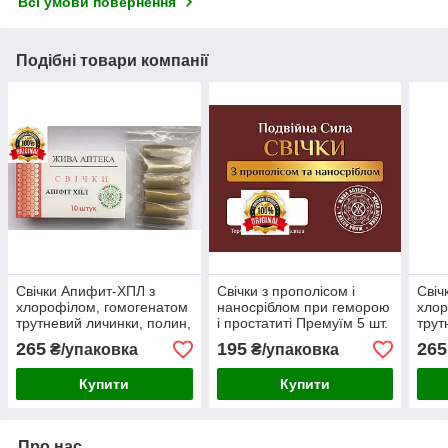
Всі умови повернення
Подібні товари компанії
Свічки Апифит-ХПЛ з
Свічки з прополісом і
Свіч
хлорофілом, гомогенатом
наносріблом при геморою
хлор
трутневий личинки, полин,
і простатиті Премуїм 5 шт.
трут
прополіс
проп
265
195
265
₴/упаковка
₴/упаковка
Купити
Купити
Про нас