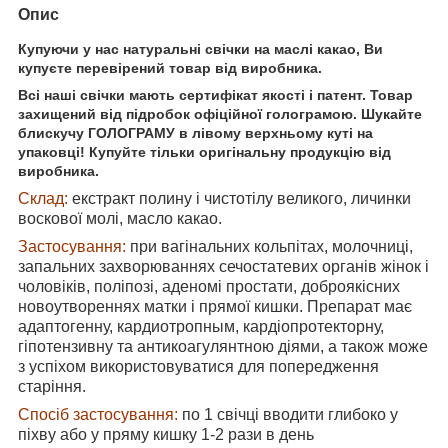
Опис
Купуючи у нас натуральні свічки на маслі какао, Ви
купуєте перевірений товар від виробника.
Всі наші свічки мають сертифікат якості і патент. Товар
захищений від підробок офіційної голограмою. Шукайте
блискучу ГОЛОГРАМУ в лівому верхньому куті на
упаковці! Купуйте тільки оригінальну продукцію від
виробника.
Склад:
екстракт полину і чистотілу великого, личинки
воскової молі, масло какао.
Застосування:
при вагінальних кольпітах, молочниці,
запальних захворюваннях сечостатевих органів жінок і
чоловіків, поліпозі, аденомі простати, доброякісних
новоутвореннях матки і прямої кишки. Препарат має
адаптогенну, кардиотропным, кардіопротекторну,
гіпотензивну та антикоагулянтною діями, а також може
з успіхом використовуватися для попередження
старіння.
Спосіб застосування:
по 1 свічці вводити глибоко у
піхву або у пряму кишку 1-2 рази в день