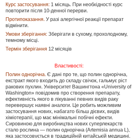
Курс застосування:
1 місяць. При необхідності курс
повторити після 10-денної перерви.
Протипоказання.
У разі алергічної реакції препарат
відмінити.
Умови зберігання:
Зберігати в сухому, прохолодному,
темному місці.
Термін зберігання
12 місяців
Властивості:
Полин однорічна.
Є дані про те, що полин однорічна,
екстракт якого входить до складу свічок, гальмує ріст
ракових пухлин. Університет Вашингтона «University of
Washington» повідомив про створення препарату,
ефективність якого в лікуванні певних видів раку
перевершує наявні аналоги. Це робить можливим
застосування нових, набагато більш дієвих, видів
хіміотерапії, що має мінімальні побічні ефекти.
Сировиною для виробництва нових суперлекарств
стало рослина ― полин однорічна (Artemisia annua L),
яка застосовується в традиційній китайській медицині.