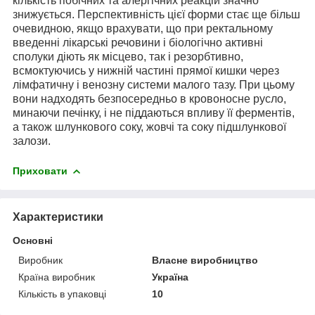
кількість побічних та алергічних реакцій значно
знижується. Перспективність цієї форми стає ще більш
очевидною, якщо врахувати, що при ректальному
введенні лікарські речовини і біологічно активні
сполуки діють як місцево, так і резорбтивно,
всмоктуючись у нижній частині прямої кишки через
лімфатичну і венозну системи малого тазу. При цьому
вони надходять безпосередньо в кровоносне русло,
минаючи печінку, і не піддаються впливу її ферментів,
а також шлункового соку, жовчі та соку підшлункової
залози.
Приховати
Характеристики
Основні
Виробник
Власне виробництво
Країна виробник
Україна
Кількість в упаковці
10