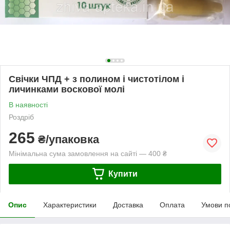
Свічки ЧПД + з полином і чистотілом і
личинками воскової молі
В наявності
Роздріб
265
₴/упаковка
Мінімальна сума замовлення на сайті — 400 ₴
Купити
Опис
Характеристики
Доставка
Оплата
Умови п