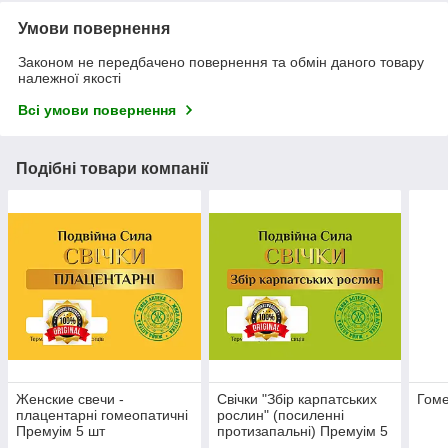
Умови повернення
Законом не передбачено повернення та обмін даного товару
належної якості
Всі умови повернення
Подібні товари компанії
Женские свечи -
Свічки "Збір карпатських
Гоме
плацентарні гомеопатичні
рослин" (посиленні
Премуім 5 шт
протизапальні) Премуім 5
шт