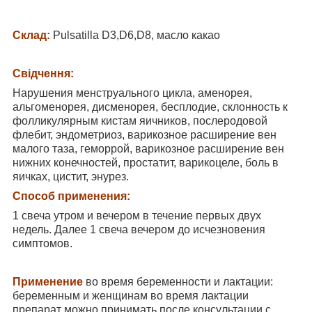
Склад:
Pulsatilla D3,D6,D8, масло какао
Свідчення:
Нарушения менструального цикла, аменорея,
альгоменорея, дисменорея, бесплодие, склонность к
фолликулярным кистам яичников, послеродовой
флебит, эндометриоз, варикозное расширение вен
малого таза, геморрой, варикозное расширение вен
нижних конечностей, простатит, варикоцеле, боль в
яичках, цистит, энурез.
Способ применения:
1 свеча утром и вечером в течение первых двух
недель. Далее 1 свеча вечером до исчезновения
симптомов.
Применение
во время беременности и лактации:
беременным и женщинам во время лактации
препарат можно принимать после консультации с