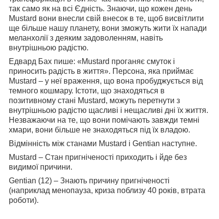
так само як на всі Єдність. Знаючи, що кожен день
Mustard вони внесли свій внесок в те, щоб висвітлити
ще більше нашу планету, вони зможуть жити їх напади
меланхолії з деяким задоволенням, навіть
внутрішньою радістю.
Едвард Бах пише: «Mustard проганяє смуток і
приносить радість в життя». Персона, яка приймає
Mustard – у неї враження, що вона пробуджується від
темного кошмару. Істоти, що знаходяться в
позитивному стані Mustard, можуть перетнути з
внутрішньою радістю щасливі і нещасливі дні їх життя.
Незважаючи на те, що вони помічають завжди темні
хмари, вони більше не знаходяться під їх владою.
Відмінність між станами Mustard і Gentian наступне.
Mustard – Стан пригніченості приходить і йде без
видимої причини.
Gentian (12) – Знають причину пригніченості
(наприклад менопауза, криза поблизу 40 років, втрата
роботи).