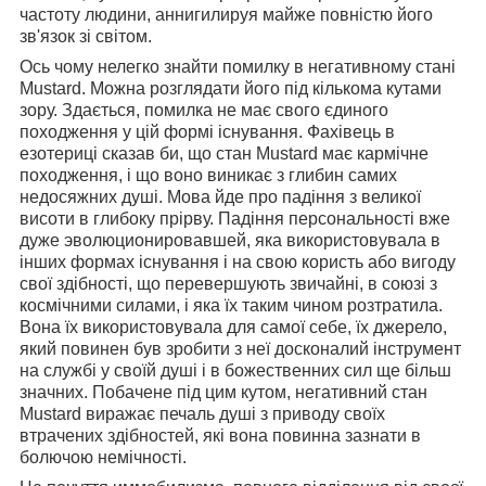
частоту людини, аннигилируя майже повністю його
зв'язок зі світом.
Ось чому нелегко знайти помилку в негативному стані
Mustard. Можна розглядати його під кількома кутами
зору. Здається, помилка не має свого єдиного
походження у цій формі існування. Фахівець в
езотериці сказав би, що стан Mustard має кармічне
походження, і що воно виникає з глибин самих
недосяжних душі. Мова йде про падіння з великої
висоти в глибоку прірву. Падіння персональності вже
дуже эволюционировавшей, яка використовувала в
інших формах існування і на свою користь або вигоду
свої здібності, що перевершують звичайні, в союзі з
космічними силами, і яка їх таким чином розтратила.
Вона їх використовувала для самої себе, їх джерело,
який повинен був зробити з неї досконалий інструмент
на службі у своїй душі і в божественних сил ще більш
значних. Побачене під цим кутом, негативний стан
Mustard виражає печаль душі з приводу своїх
втрачених здібностей, які вона повинна зазнати в
болючою немічності.