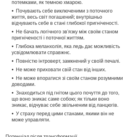
потемками, як темною хмарою.
Почувають себе виключеними з поточного
життя, весь світ погашений; внутрішньо
відчувають себе в стані глибокої пригніченості.
Не бачать логічного зв'язку між своїм станом
пригніченості і поточної життям.
Глибока меланхолія, яка ледь дає можливість
усвідомлювати справжнє.
Повністю інтроверт, замкнений у своїй печалі.
Не може приховати свій стан від інших.
Не може впоратися зі своїм станом розумними
доводами.
Знаходиться під гнітом цього почуття до того,
що воно зникає саме собою; як тільки воно
зникає, відчуває себе звільненим від ланцюгів.
У страху перед цими станами, якими він не
може управляти.
Потенціал після трансформації