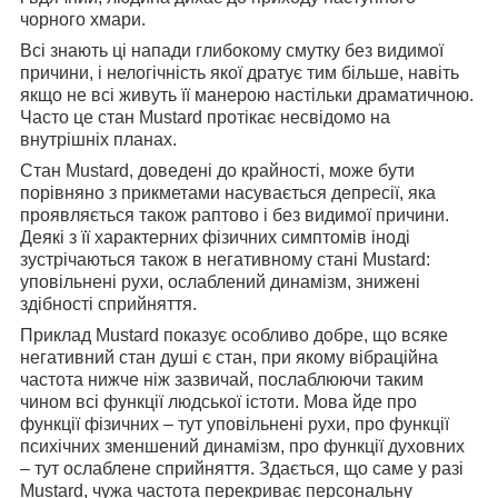
чорного хмари.
Всі знають ці напади глибокому смутку без видимої
причини, і нелогічність якої дратує тим більше, навіть
якщо не всі живуть її манерою настільки драматичною.
Часто це стан Mustard протікає несвідомо на
внутрішніх планах.
Стан Mustard, доведені до крайності, може бути
порівняно з прикметами насувається депресії, яка
проявляється також раптово і без видимої причини.
Деякі з її характерних фізичних симптомів іноді
зустрічаються також в негативному стані Mustard:
уповільнені рухи, ослаблений динамізм, знижені
здібності сприйняття.
Приклад Mustard показує особливо добре, що всяке
негативний стан душі є стан, при якому вібраційна
частота нижче ніж зазвичай, послаблюючи таким
чином всі функції людської істоти. Мова йде про
функції фізичних – тут уповільнені рухи, про функції
психічних зменшений динамізм, про функції духовних
– тут ослаблене сприйняття. Здається, що саме у разі
Mustard, чужа частота перекриває персональну