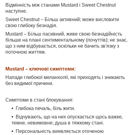
Відмінність між станами Mustard і Sweet Chestnut
наступне.
Sweet Chestnut – Більш активний; може висловити
свою глибоку безнадія.
Mustard – Більш пасивний, живе свою безнадійність
більше на плані сентиментальному (почуттів); не знає,
що з ним відбувається, оскільки не бачить зв'язку з
поточною життям.
Mustard – ключові симптоми:
Напади глибокої меланхолії, які приходять і зникають
без видимої причини.
Симптоми в стані блокування:
Глибока печаль, біль жити.
Відчувають, що на них опускається щось важке,
темне, невимовне; душа в тяжкому стані.
Персональність виявляється оточеною