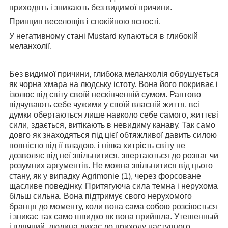
приходять і зникають без видимої причини.
Принцип веселощів і спокійною ясності.
У негативному стані Mustard купаються в глибокій
меланхолії.
Без видимої причини, глибока меланхолія обрушується
як чорна хмара на людську істоту. Вона його покриває і
ізолює від світу своїй нескінченній сумом. Раптово
відчувають себе чужими у своїй власній життя, всі
думки обертаються лише навколо себе самого, життєві
сили, здається, витікають в невидиму канаву. Так само
довго як знаходяться під цієї обтяжливої давить силою
повністю під її владою, і ніяка хитрість світу не
дозволяє від неї звільнитися, звертаються до розваг чи
розумних аргументів. Не можна звільнитися від цього
стану, як у випадку Agrimonie (1), через форсоване
щасливе поведінку. Притягуюча сила темна і нерухома
більш сильна. Вона підтримує свого нерухомого
бранця до моменту, коли вона сама собою розсіюється
і зникає так само швидко як вона прийшла. Утешенный
і вдячний, людина дихає до приходу наступного