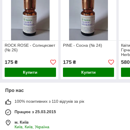
ROCK ROSE - Солнцесвет
PINE - Сосна (№ 24)
Квіт
(№ 26)
Гірч
Herb
175
175
580
₴
₴
Купити
Купити
Про нас
100% позитивних з 110 відгуків за рік
Працює з 25.03.2015
м. Київ
Київ, Київ, Україна