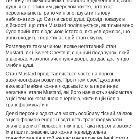
Це почуття иммобилизма, повного відділення від своєї
душі, яка є істинним джерелом життя, штовхає
персональність, рано чи пізно, шукати і знову
наближатися до Світла своєї душі. Досвід показує в
дійсності, що стан Mustard поліпшується, як тільки воно
було прийнято людською істотою, яка усвідомлює, що
воно входить і перетинає свій стан смутку.
Розглянуте таким чином, всяке негативний стан
Mustard, як і Sweet Chestnut, є цінний подарунок, який
відкриває «законопаченную» двері, що дає доступ до
глибин душі.
Стан Mustard представляється часто на порозі
важливої фази розвитку. Протягом своєї духовної
еволюції майже кожна людська істота перетинає
негативні етапи Mustard, які його навчають знайомства
з цієї темної космічною енергією, жити в цій болю і
трансформувати її.
Деякі персони здаються мають особливу тісний зв'язок
з цією формою енергії і здатність трансформувати
значно великі її кількості, ніж інші. Така персона зможе
їх втішити, знаючи, що кожна індивідуальна
трансформація в той же час має вплив на інші істоти,