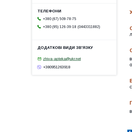
+380 (67) 509-78-75
0443311882
+380 (95) 126-39-18
в
zhiva-apteka@ukr.net
о
+380951263918
с
в