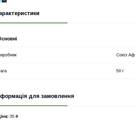
арактеристики
Основні
иробник
Союз Аф
ага
50 г
нформація для замовлення
іна:
35 ₴