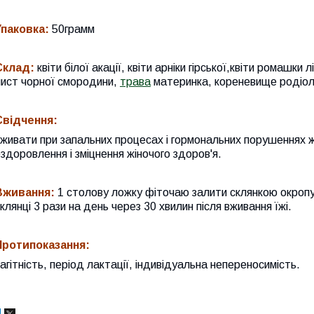
Упаковка:
50грамм
Склад:
квіти білої акації, квіти арніки гірської,квіти ромашки 
лист чорної смородини,
трава
материнка, кореневище родіоли
Свідчення:
живати при запальних процесах і гормональних порушеннях ж
здоровлення і зміцнення жіночого здоров'я.
Вживання:
1 столову ложку фіточаю залити склянкою окропу 
клянці 3 рази на день через 30 хвилин після вживання їжі.
Протипоказання:
агітність, період лактації, індивідуальна непереносимість.