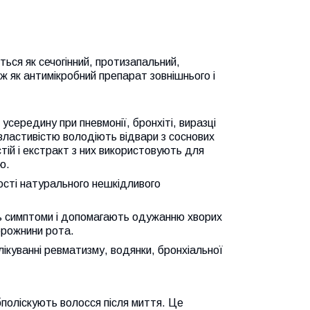
ься як сечогінний, протизапальний,
ож як антимікробний препарат зовнішнього і
усередину при пневмонії, бронхіті, виразці
 властивістю володіють відвари з соснових
тій і екстракт з них використовують для
ю.
кості натурального нешкідливого
ть симптоми і допомагають одужанню хворих
орожнини рота.
лікуванні ревматизму, водянки, бронхіальної
поліскують волосся після миття. Це