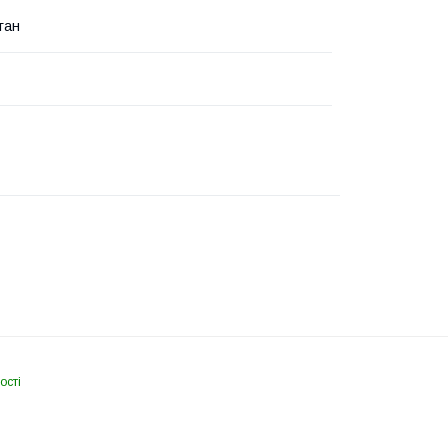
ган
ості