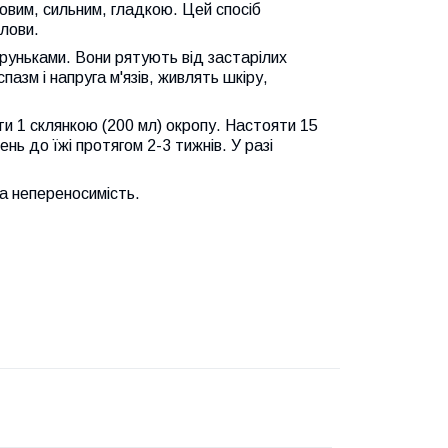
овим, сильним, гладкою. Цей спосіб
олови.
руньками. Вони рятують від застарілих
азм і напруга м'язів, живлять шкіру,
ти 1 склянкою (200 мл) окропу. Настояти 15
ень до їжі протягом 2-3 тижнів. У разі
на непереносимість.