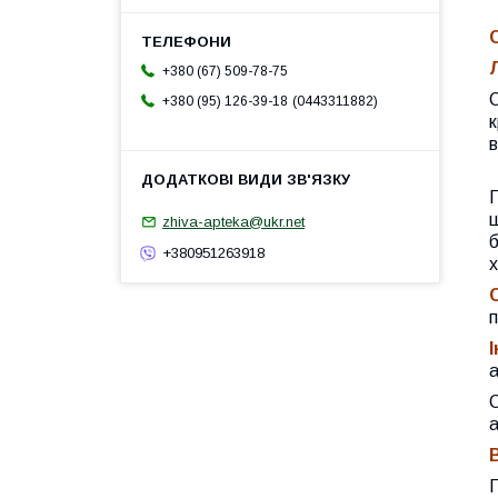
+380 (67) 509-78-75
С
0443311882
+380 (95) 126-39-18
к
в
П
ш
zhiva-apteka@ukr.net
б
+380951263918
х
п
І
а
С
а
П