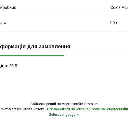
иробник
Союз Аф
ага
50 г
нформація для замовлення
іна:
25 ₴
Сайт створений на маркетплейсі
Prom.ua
Інтернет-магазин Жива-Аптека |
Поскаржитися на контент
|
Політика конфіденційн
Select Language
▼