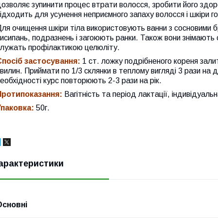
озволяє зупинити процес втрати волосся, зробити його здор
ідходить для усунення неприємного запаху волосся і шкіри г
ля очищення шкіри тіла використовують ванни з сосновими б
исипань, подразнень і загоюють ранки. Також вони знімають сп
служать профілактикою целюліту.
Спосіб застосування:
1 ст. ложку подрібненого кореня зали
вилин. Приймати по 1/3 склянки в теплому вигляді 3 рази на д
еобхідності курс повторюють 2-3 рази на рік.
Протипоказання:
Вагітність та період лактації, індивідуаль
Упаковка:
50г.
арактеристики
Основні