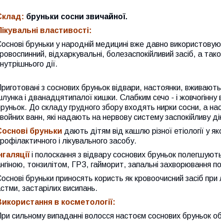
Склад:
бруньки сосни звичайної.
Лікувальні властивості:
основі бруньки у народній медицині вже давно використовуют
ровоспинний, відхаркувальні, болезаспокійливий засіб, а так
нутрішнього дії.
риготовані з соснових бруньок відвари, настоянки, вживають 
лунка і дванадцятипалої кишки. Слабким сечо - і жовчогінну
руньок. До складу грудного збору входять нирки сосни, а нас
войних ванн, які надають на нервову систему заспокійливу ді
Соснові
бруньки
дають дітям від кашлю різної етіології у я
рофілактичного і лікувального засобу.
нгаляції
і полоскання з відвару соснових бруньок полегшую
нгіною, тонзилітом, ГРЗ, гайморит, запальні захворювання п
основі бруньки приносять користь як кровоочисний засіб при 
стми, застарілих висипань.
Використання в косметології:
ри сильному випаданні волосся настоєм соснових бруньок об