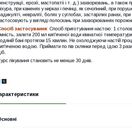
енструації, ерозії, мастопатії і т. д.) захворювань, а також п
іхура, при каменях у нирках і печінці, як сечогінний, при пору
адикуліті, невралгії, болях у суглобах, застарілих ранах, пр
астосовують у вигляді полоскань при захворюваннях порожни
Спосіб застосування
:
Спосіб приготування настою: 1 столо
мність, залити 200 мл кип'яченої води кімнатної температури
одяній бані протягом 15 хвилин. Не охолоджуючи настій проц
ип'яченою водою. Приймати по пів склянки перед їдою 3 рази
іб.
урс лікування становить не менше 30 днів.
арактеристики
Основні