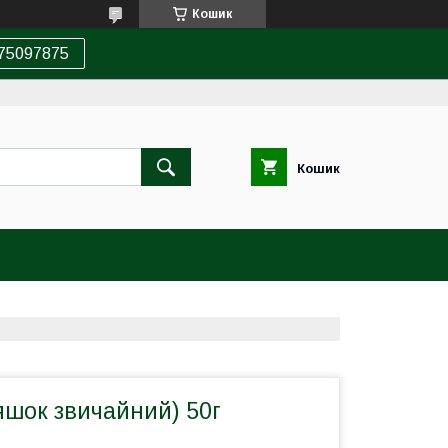
Кошик
75097875
Кошик
яшок звичайний) 50г