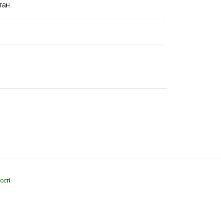
ган
ості