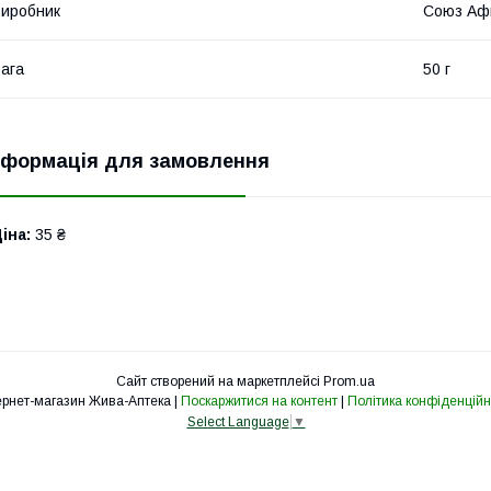
иробник
Союз Аф
ага
50 г
нформація для замовлення
іна:
35 ₴
Сайт створений на маркетплейсі
Prom.ua
Інтернет-магазин Жива-Аптека |
Поскаржитися на контент
|
Політика конфіденційн
Select Language
▼