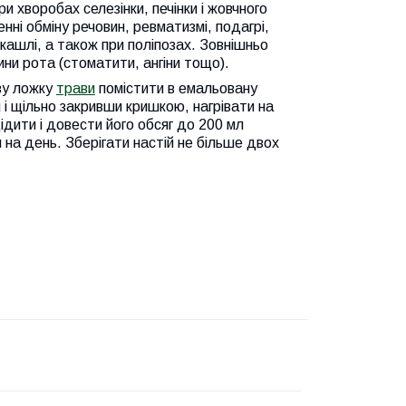
ри хворобах селезінки, печінки і жовчного
шенні обміну речовин, ревматизмі, подагрі,
и кашлі, а також при поліпозах. Зовнішньо
ни рота (стоматити, ангіни тощо).
ву ложку
трави
помістити в емальовану
 і щільно закривши кришкою, нагрівати на
ідити і довести його обсяг до 200 мл
 на день. Зберігати настій не більше двох