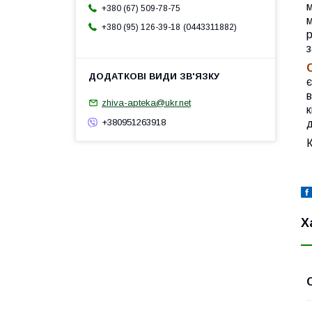
м
+380 (67) 509-78-75
м
0443311882
+380 (95) 126-39-18
р
з
є
в
zhiva-apteka@ukr.net
к
+380951263918
д
К
Х