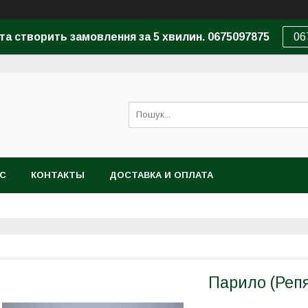
та створить замовлення за 5 хвилин. 0675097875
06
АС
КОНТАКТЫ
ДОСТАВКА И ОПЛАТА
Парило (Реп