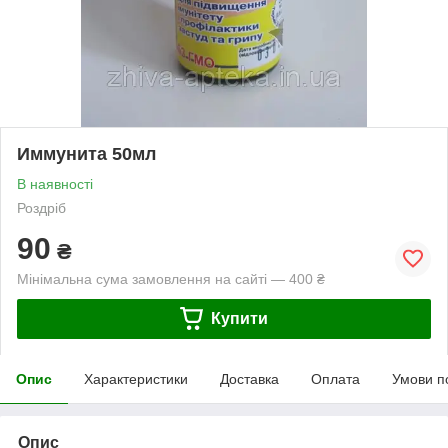
Иммунита 50мл
В наявності
Роздріб
90
₴
Мінімальна сума замовлення на сайті — 400 ₴
Купити
Опис
Характеристики
Доставка
Оплата
Умови п
Опис