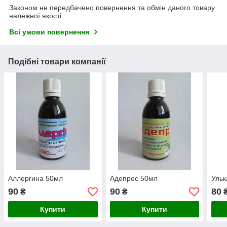
Законом не передбачено повернення та обмін даного товару
належної якості
Всі умови повернення
Подібні товари компанії
Аллергина 50мл
Адепрес 50мл
Ульк
90
90
80
₴
₴
Купити
Купити