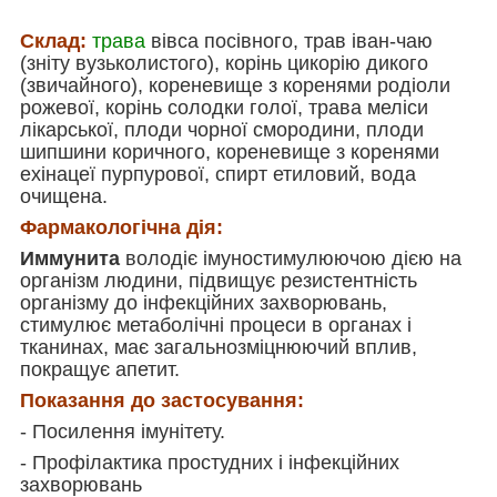
Склад:
трава
вівса посівного, трав іван-чаю
(зніту вузьколистого), корінь цикорію дикого
(звичайного), кореневище з коренями родіоли
рожевої, корінь солодки голої, трава меліси
лікарської, плоди чорної смородини, плоди
шипшини коричного, кореневище з коренями
ехінацеї пурпурової, спирт етиловий, вода
очищена.
Фармакологічна дія:
Иммунита
володіє імуностимулюючою дією на
організм людини, підвищує резистентність
організму до інфекційних захворювань,
стимулює метаболічні процеси в органах і
тканинах, має загальнозміцнюючий вплив,
покращує апетит.
Показання до застосування:
- Посилення імунітету.
- Профілактика простудних і інфекційних
захворювань