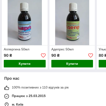
Аллергина 50мл
Адепрес 50мл
Ульк
90
90
80
₴
₴
Купити
Купити
Про нас
100% позитивних з 110 відгуків за рік
Працює з 25.03.2015
м. Київ