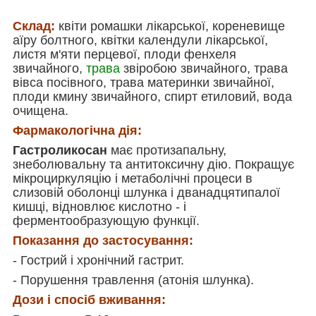
Склад:
квіти ромашки лікарської, кореневище
аїру болтного, квітки календули лікарської,
листя м'яти перцевої, плоди фенхеля
звичайного,
трава
звіробою звичайного, трава
вівса посівного, трава материнки звичайної,
плоди кмину звичайного, спирт етиловий, вода
очищена.
Фармакологічна дія:
Гастроликосан
має протизапальну,
знеболювальну та антитоксичну дію. Покращує
мікроциркуляцію і метаболічні процеси в
слизовій оболонці шлунка і дванадцятипалої
кишці, відновлює кислотно - і
ферментообразующую функції.
Показання до застосування:
- Гострий і хронічний гастрит.
- Порушення травлення (атонія шлунка).
Дози і спосіб вживання: