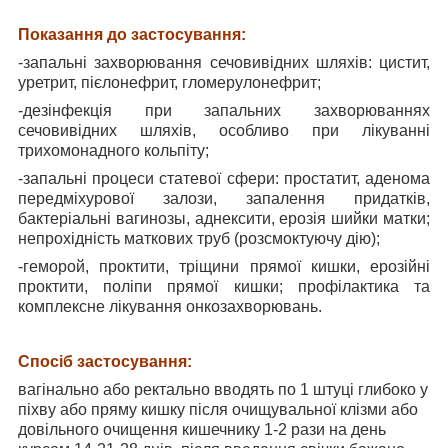
Показання до застосування:
-запальні захворювання сечовивідних шляхів: цистит,
уретрит, пієлонефрит, гломерулонефрит;
-дезінфекція при запальних захворюваннях
сечовивідних шляхів, особливо при лікуванні
трихомонадного кольпіту;
-запальні процеси статевої сфери: простатит, аденома
передміхурової залози, запалення придатків,
бактеріальні вагинозы, аднексити, ерозія шийки матки;
непрохідність маткових труб (розсмоктуючу дію);
-геморой, проктити, тріщини прямої кишки, ерозійні
проктити, поліпи прямої кишки; профілактика та
комплексне лікування онкозахворювань.
Спосіб застосування:
вагінально або ректально вводять по 1 штуці глибоко у
піхву або пряму кишку після очищувальної клізми або
довільного очищення кишечнику 1-2 рази на день