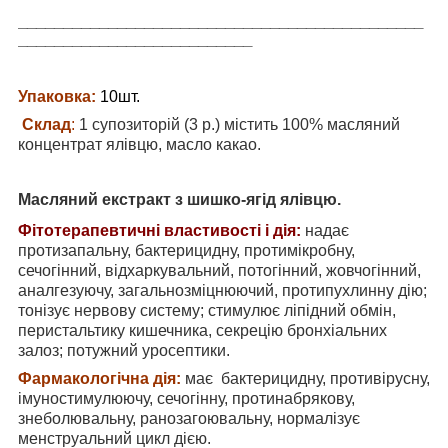
_____________________________________________
__________________________
Упаковка:
10шт.
Склад
:
1 супозиторій (3 р.) містить
100% масляний
концентрат ялівцю, масло какао.
Масляний екстракт з шишко-ягід ялівцю.
Фітотерапевтичні властивості і дія:
надає
протизапальну, бактерицидну, протимікробну,
сечогінний, відхаркувальний, потогінний, жовчогінний,
аналгезуючу, загальнозміцнюючий, протипухлинну дію;
тонізує нервову систему; стимулює ліпідний обмін,
перистальтику кишечника, секрецію бронхіальних
залоз; потужний уросептики.
Фармакологічна дія:
має
бактерицидну, противірусну,
імуностимулюючу, сечогінну, протинабрякову,
знеболювальну, ранозагоювальну, нормалізує
менструальний цикл дією.