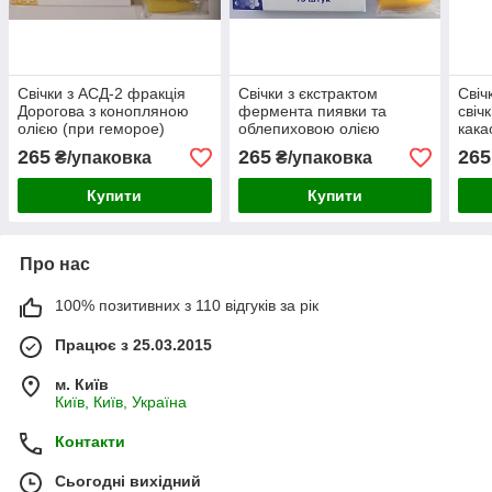
Свічки з АСД-2 фракція
Свічки з єкстрактом
Свіч
Дорогова з конопляною
фермента пиявки та
свіч
олією (при геморое)
облепиховою олією
кака
265
265
265
₴/упаковка
₴/упаковка
Купити
Купити
Про нас
100% позитивних з 110 відгуків за рік
Працює з 25.03.2015
м. Київ
Київ, Київ, Україна
Контакти
Сьогодні вихідний