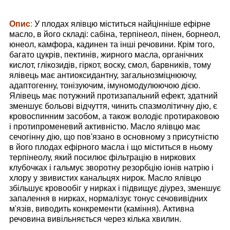
Опис
:
У плодах ялівцю міститься найцінніше ефірне
масло, в його складі: сабіна, терпінеол, пінен, борнеол,
юнеол, камфора, кадинен та інші речовини. Крім того,
багато цукрів, пектинів, жирного масла, органічних
кислот, глікозидів, гіркот, воску, смол, барвників, тому
ялівець має антиоксидантну, загальнозміцнюючу,
адаптогенну, тонізуючим, імуномодулюючою дією.
Ялівець має потужний протизапальний ефект, здатний
зменшує больові відчуття, чинить спазмолітичну дію, є
кровоспинним засобом, а також володіє протираковою
і протипроменевий активністю. Масло ялівцю має
сечогінну дію, що пов'язано в основному з присутністю
в його плодах ефірного масла і що міститься в ньому
терпінеолу, який посилює фільтрацію в ниркових
клубочках і гальмує зворотну резорбцію іонів натрію і
хлору у звивистих канальцях нирок. Масло ялівцю
збільшує кровообіг у нирках і підвищує діурез, зменшує
запалення в нирках, нормалізує тонус сечовивідних
м'язів, виводить конкременти (каміння). Активна
речовина вивільняється через кілька хвилин.