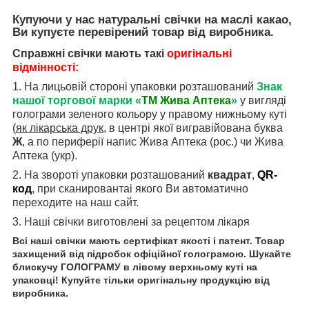
Купуючи у нас натуральні свічки на маслі какао,
Ви купуєте перевірений товар від виробника.
Справжні свічки мають такі
оригінальні
відмінності:
1. На лицьовій стороні упаковки розташований
Знак
нашої
торгової марки «
ТМ Жива Аптека
»
у вигляді
голограми зеленого кольору у правому нижньому куті
(
як лікарська друк
, в центрі якої вигравійована буква
Ж
, а по периферії напис Жива
Аптека (рос.) чи Жива
Аптека (укр).
2. На звороті упаковки розташований
квадрат
,
QR
-
код
, при сканирован
та
і якого В
и
автоматично
переходите
на наш сайт.
3. Наші свічки виготовлені за рецептом лікаря
Всі наші свічки мають сертифікат якості і патент. Товар
захищений від підробок офіційної голограмою. Шукайте
блискучу ГОЛОГРАМУ в лівому верхньому куті на
упаковці! Купуйте тільки оригінальну продукцію від
виробника.