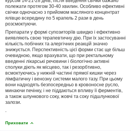
курсом 14-21-28 днів, після введення свічки бажано
полежати протягом 30-40 хвилин. Особливо ефективні
свічки одночасно з прийомом масляного концентрат
ялівцю всередину по 5 крапель 2 рази в день
розсмоктуючи.
Препарати у формі супозиторіїв швидко і ефективно
виявляють свою терапевтичну дію. При їх застосуванні
кількість побічних та алергічних реакцій значно
знижується. Перспективність цієї форми стає ще більш
очевидною, якщо врахувати, що при ректальному
введенні лікарські речовини і біологічно активні
сполуки діють як місцево, так і резорбтивно,
всмоктуючись у нижній частині прямої кишки через
лімфатичну і венозну системи малого тазу. При цьому
вони надходять безпосередньо в кровоносне русло,
минаючи печінку, і не піддаються впливу її ферментів,
а також шлункового соку, жовчі та соку підшлункової
залози.
.
Приховати