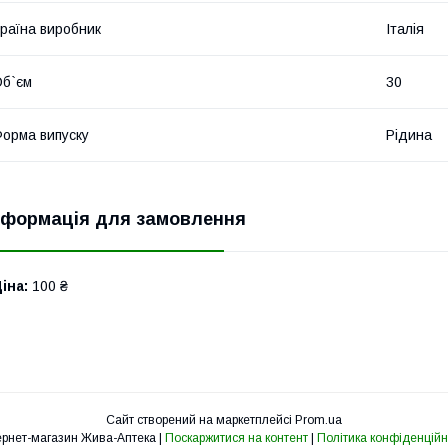
раїна виробник
Італія
б`єм
30
орма випуску
Рідина
нформація для замовлення
іна:
100 ₴
Сайт створений на маркетплейсі
Prom.ua
Інтернет-магазин Жива-Аптека |
Поскаржитися на контент
|
Політика конфіденційн