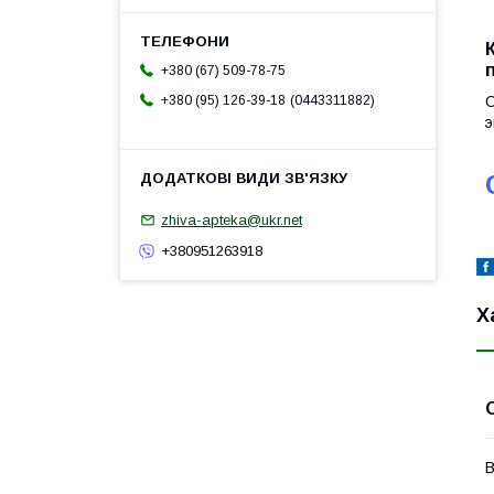
+380 (67) 509-78-75
0443311882
О
+380 (95) 126-39-18
э
zhiva-apteka@ukr.net
+380951263918
Х
В