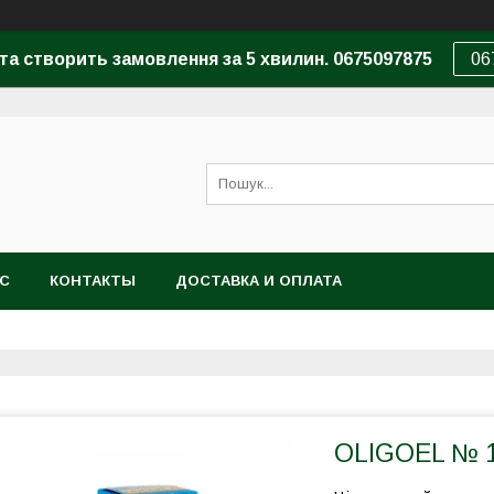
та створить замовлення за 5 хвилин. 0675097875
06
АС
КОНТАКТЫ
ДОСТАВКА И ОПЛАТА
OLIGOEL № 19