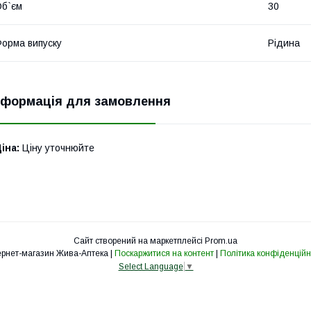
б`єм
30
орма випуску
Рідина
нформація для замовлення
іна:
Ціну уточнюйте
Сайт створений на маркетплейсі
Prom.ua
Інтернет-магазин Жива-Аптека |
Поскаржитися на контент
|
Політика конфіденційн
Select Language
▼