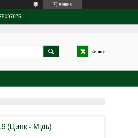
Кошик
75097875
Кошик
 (Цинк - Мідь)