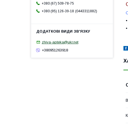
+380 (67) 509-78-75
0443311882
+380 (95) 126-39-18
•
•
zhiva-apteka@ukr.net
+380951263918
Х
В
К