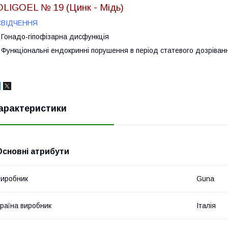
OLIGOEL № 19 (Цинк - Мідь)
СВІДЧЕННЯ
 Гонадо-гіпофізарна дисфункція
 Функціональні ендокринні порушення в період статевого дозріван
арактеристики
Основні атрибути
иробник
Guna
раїна виробник
Італія