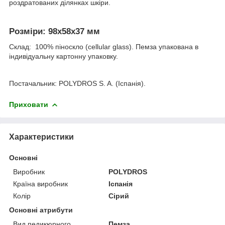
роздратованих ділянках шкіри.
Розміри: 98x58x37 мм
Склад: 100% піноскло
(
cellular glass
). Пемза упакована в
індивідуальну картонну упаковку.
Постачальник: POLYDROS S. A. (Іспанія).
Приховати
Характеристики
Основні
Виробник
POLYDROS
Країна виробник
Іспанія
Колір
Сірий
Основні атрибути
Вид педикюрного
Пемза