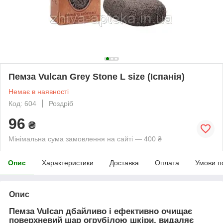
Пемза Vulcan Grey Stone L size (Іспанія)
Немає в наявності
Код: 604
Роздріб
96
₴
Мінімальна сума замовлення на сайті — 400 ₴
Опис
Характеристики
Доставка
Оплата
Умови п
Опис
Пемза Vulcan дбайливо і ефективно очищає
поверхневий шар огрубілою шкіри, видаляє