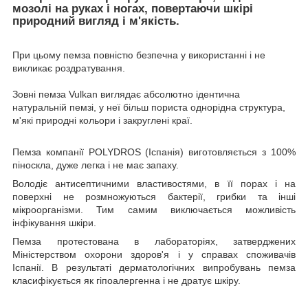
мозолі на руках і ногах, повертаючи шкірі
природний вигляд і м'якість.
При цьому пемза повністю безпечна у використанні і не
викликає роздратування.
Зовні пемза Vulkan виглядає абсолютно ідентична
натуральній пемзі, у неї більш пориста однорідна структура,
м'які природні кольори і закруглені краї.
Пемза компанії POLYDROS (Іспанія) виготовляється з 100%
піноскла, дуже легка і не має запаху.
Володіє антисептичними властивостями, в її порах і на
поверхні не розмножуються бактерії, грибки та інші
мікроорганізми. Тим самим виключається можливість
інфікування шкіри.
Пемза протестована в лабораторіях, затверджених
Міністерством охорони здоров'я і у справах споживачів
Іспанії. В результаті дерматологічних випробувань пемза
класифікується як гіпоалергенна і не дратує шкіру.