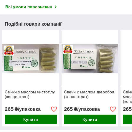
Всі умови повернення
Подібні товари компанії
Свічки з маслом чистотілу
Свечи с маслом зверобоя
Свіч
(концентрат)
(концентрат)
масл
(кон
265
265
265
₴/упаковка
₴/упаковка
Купити
Купити