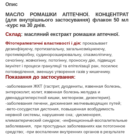
Опис
МАСЛО РОМАШКИ АПТЕЧНОЇ. КОНЦЕНТРАТ
(для внутрішнього застосування) флакон 50 мл
-курс на 30 днів.
Склад
:
масляний екстракт ромашки аптечної.
Фітотерапевтичні властивості і дія:
про
казывает
дезинфікуючу, протизапальну, загальнозміцнюючу,
протимікробну, судинорозширювальну, спазмолітичну,
сечогінну, жовчогінну, потогінну, проносну дію, підвищує
імунітет і процеси грануляції та епітелізації ран, посилює
потовиділення, зменшує утворення газів у кишечнику.
Показання до застосування:
-заболевания ЖКТ (гастрит, дуодениты, язвенная болезнь,
энтероколит, колит, язвенная болезнь желудка и
двенадцатиперстной кишки, метеоризм, дизентерия).
-заболевания печени, дискинезия желчевыводящих путей;
-вето-сосудистая дистония, повышенная возбудимость
нервной системы, нарушение сна; -дисменорея,
климактерический синдром; -инфекционный-воспалительные
заболевания,
при простудных заболеваниях как потогонное
средство; -при воспалении внутренних органов в результате