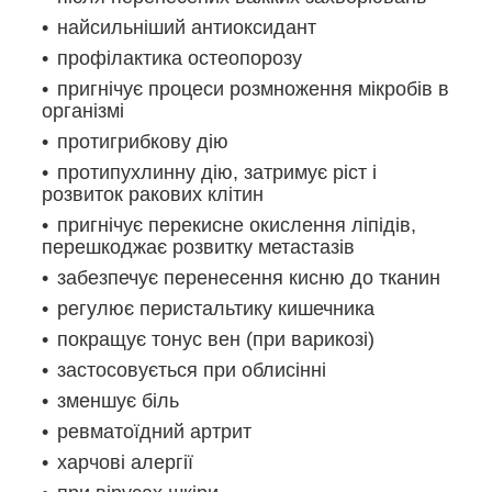
найсильніший антиоксидант
профілактика остеопорозу
пригнічує процеси розмноження мікробів в
організмі
протигрибкову дію
протипухлинну дію, затримує ріст і
розвиток ракових клітин
пригнічує перекисне окислення ліпідів,
перешкоджає розвитку метастазів
забезпечує перенесення кисню до тканин
регулює перистальтику кишечника
покращує тонус вен (при варикозі)
застосовується при облисінні
зменшує біль
ревматоїдний артрит
харчові алергії