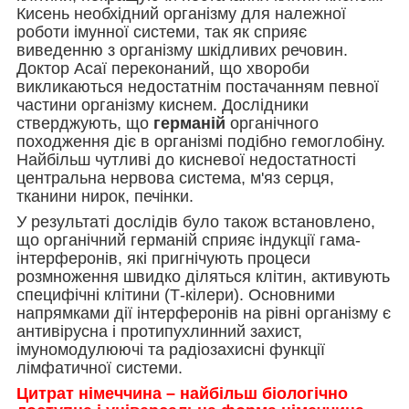
Кисень необхідний організму для належної
роботи імунної системи, так як сприяє
виведенню з організму шкідливих речовин.
Доктор Асаї переконаний, що хвороби
викликаються недостатнім постачанням певної
частини організму киснем. Дослідники
стверджують, що
германій
органічного
походження діє в організмі подібно гемоглобіну.
Найбільш чутливі до кисневої недостатності
центральна нервова система, м'яз серця,
тканини нирок, печінки.
У результаті дослідів було також встановлено,
що органічний германій сприяє індукції гама-
інтерферонів, які пригнічують процеси
розмноження швидко діляться клітин, активують
специфічні клітини (Т-кілери). Основними
напрямками дії інтерферонів на рівні організму є
антивірусна і протипухлинний захист,
імуномодулюючі та радіозахисні функції
лімфатичної системи.
Цитрат німеччина – найбільш біологічно