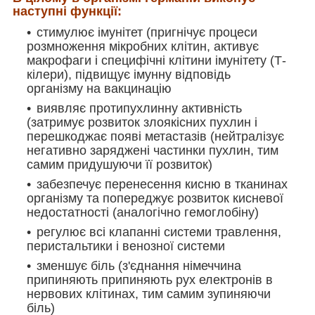
наступні функції:
стимулює імунітет (пригнічує процеси
розмноження мікробних клітин, активує
макрофаги і специфічні клітини імунітету (Т-
кілери), підвищує імунну відповідь
організму на вакцинацію
виявляє протипухлинну активність
(затримує розвиток злоякісних пухлин і
перешкоджає появі метастазів (нейтралізує
негативно заряджені частинки пухлин, тим
самим придушуючи її розвиток)
забезпечує перенесення кисню в тканинах
організму та попереджує розвиток кисневої
недостатності (аналогічно гемоглобіну)
регулює всі клапанні системи травлення,
перистальтики і венозної системи
зменшує біль (з'єднання німеччина
припиняють припиняють рух електронів в
нервових клітинах, тим самим зупиняючи
біль)