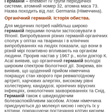
Германій –
елемент IV групи періодичної
системи, атомний номер 32, атомна маса 73.
Назва походить від лат. Germania (Німеччина).
Органічний германій. Історія об
и
ства.
Для медичних потреб найбільш широко
германій
першими почали застосовувати в
Японії. Випробування різних германій-органічних
сполук у опітах на тваринах і в клінічних
випробуваннях на людях показали, що вони в
різній мірі позитивно впливають на організм
людини. Прорив настав у 1967 р., коли доктор К.
Асаї виявив, що органічний
германій
володіє
широким спектром біологічної дії. Зокрема, він
виявив, що щоденний прийом німеччина
покращує стан хворого при ревматоїдному
артриті, харчових алергіях, високому рівні
холестерину, кандидозі, хронічних вірусних
інфекціях, онкологічних захворюваннях та Снід.
Германій
також є швидкодіючим
болезаспокійливим засобом. Атоми німеччина
приєднуються до молекул кисню і несуть їх у
клітини, покращуючи постачання клітин киснем.