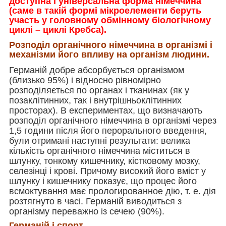
доступна і універсальна форма німеччина
(саме в такій формі мікроелементи беруть
участь у головному обмінному біологічному
циклі – циклі Кребса).
Розподіл органічного німеччина в організмі і
механізми його впливу на організм людини.
Германій добре абсорбується організмом
(близько 95%) і відносно рівномірно
розподіляється по органах і тканинах (як у
позаклітинних, так і внутрішньоклітинних
просторах). В експериментах, що визначають
розподіл органічного німеччина в організмі через
1,5 години після його перорального введення,
були отримані наступні результати: велика
кількість органічного німеччина міститься в
шлунку, тонкому кишечнику, кістковому мозку,
селезінці і крові. Причому високий його вміст у
шлунку і кишечнику показує, що процес його
всмоктування має прологированное дію, т. е. дія
розтягнуто в часі. Германій виводиться з
організму переважно із сечею (90%).
Германій і спорт