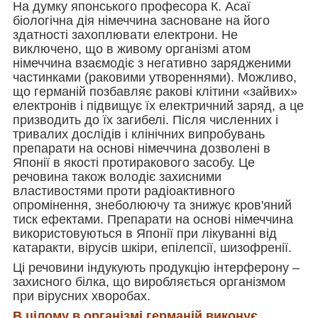
На думку японського професора К. Асаї
біологічна дія німеччина засноване на його
здатності захоплювати електрони. Не
виключено, що в живому організмі атом
німеччина взаємодіє з негативно зарядженими
частинками (раковими утвореннями). Можливо,
що германій позбавляє ракові клітини «зайвих»
електронів і підвищує їх електричний заряд, а це
призводить до їх загибелі. Після численних і
тривалих дослідів і клінічних випробувань
препарати на основі німеччина дозволені в
Японії в якості протиракового засобу. Це
речовина також володіє захисними
властивостями проти радіоактивного
опромінення, знеболюючу та знижує кров'яний
тиск ефектами. Препарати на основі німеччина
використовуються в Японії при лікуванні від
катаракти, вірусів шкіри, епілепсії, шизофренії.
Ці речовини індукують продукцію інтерферону –
захисного білка, що виробляється організмом
при вірусних хворобах.
В цілому в організмі германій виконує