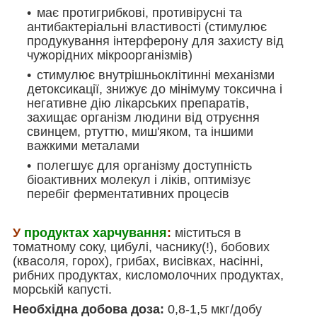
має протигрибкові, противірусні та
антибактеріальні властивості (стимулює
продукування інтерферону для захисту від
чужорідних мікроорганізмів)
стимулює внутрішньоклітинні механізми
детоксикації, знижує до мінімуму токсична і
негативне дію лікарських препаратів,
захищає організм людини від отруєння
свинцем, ртуттю, миш'яком, та іншими
важкими металами
полегшує для організму доступність
біоактивних молекул і ліків, оптимізує
перебіг ферментативних процесів
У
продуктах харчування
:
міститься в
томатному соку, цибулі, часнику(!), бобових
(квасоля, горох), грибах, висівках, насінні,
рибних продуктах, кисломолочних продуктах,
морській капусті.
Необхідна добова доза:
0,8-1,5 мкг/добу