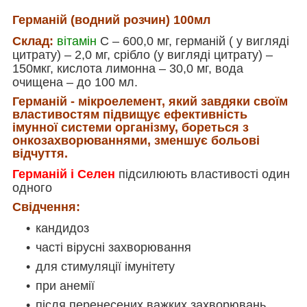
Германій (водний розчин) 100мл
Склад
:
вітамін
С – 600,0 мг, германій ( у вигляді
цитрату) – 2,0 мг, срібло (у вигляді цитрату) –
150мкг, кислота лимонна – 30,0 мг, вода
очищена – до 100 мл.
Германій - мікроелемент, який завдяки своїм
властивостям підвищує ефективність
імунної системи організму, бореться з
онкозахворюваннями, зменшує больові
відчуття.
Германій і Селен
підсилюють властивості один
одного
Свідчення:
кандидоз
часті вірусні захворювання
для стимуляції імунітету
при анемії
після перенесених важких захворювань