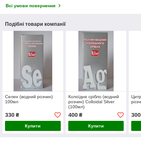
Всі умови повернення
Подібні товари компанії
Селен (водний розчин)
Колоїдне срібло (водний
Цитр
100мл
розчин) Colloidal Silver
розч
(100мл)
330
400
300
₴
₴
Купити
Купити