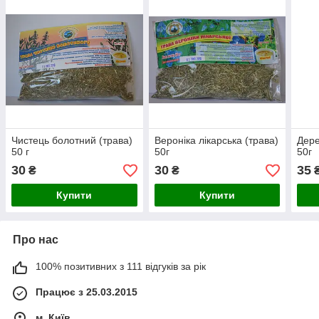
Чистець болотний (трава)
Вероніка лікарська (трава)
Дере
50 г
50г
50г
30
30
35
₴
₴
Купити
Купити
Про нас
100% позитивних з 111 відгуків за рік
Працює з 25.03.2015
м. Київ