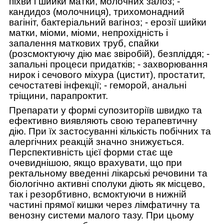
піхви і шийки матки, молочних залоз; -
кандидоз (молочниця), трихомонадний
вагініт, бактеріальний вагіноз; - ерозії шийки
матки, міоми, міоми, непрохідність і
запалення маткових труб, спайки
(розсмоктуючу дію має звіробій), безпліддя; -
запальні процеси придатків; - захворювання
нирок і сечового міхура (цистит), простатит,
сечостатеві інфекції; - геморой, анальні
тріщини, парапроктит.
Препарати у формі супозиторіїв швидко та
ефективно виявляють свою терапевтичну
дію.
При їх застосуванні кількість побічних та
алергічних реакцій значно знижується.
Перспективність цієї форми стає ще
очевиднішою, якщо врахувати, що при
ректальному введенні лікарські речовини та
біологічно активні сполуки діють як місцево,
так і резорбтивно, всмоктуючи в нижній
частині прямої кишки через лімфатичну та
венозну системи малого тазу.
При цьому