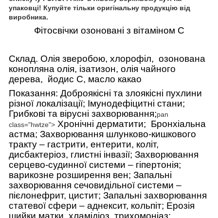
упаковці! Купуйте тільки оригінальну продукцію від
виробника.
Фітосвічки озоновані з вітаміном С
Склад. Олія зверобою, хлорофіл,
озонована
конопляна олія, ізатизон, ол
і
я чайного
дерева,
йодис С,
масло какао
Показання: Доброякісні та злоякісні пухлини
різної локалізації;
Імунодефіцитні стани;
Грибкові та вірусні захворювання;
pan
Хронічні дерматити;
Бронхіальна
class="hwtze">
астма;
Захворювання шлунково-кишкового
тракту – гастрити, ентерити, коліт,
дисбактеріоз, глистні інвазії;
Захворювання
серцево-судинної системи – гіпертонія;
варикозне розширення вен;
Запальні
захворювання сечовидільної системи –
пієлонефрит, цистит;
Запальні захворювання
статевої сфери – аднексит, кольпіт;
Ерозія
шийки матки, хламідіоз, трихомоніаз: