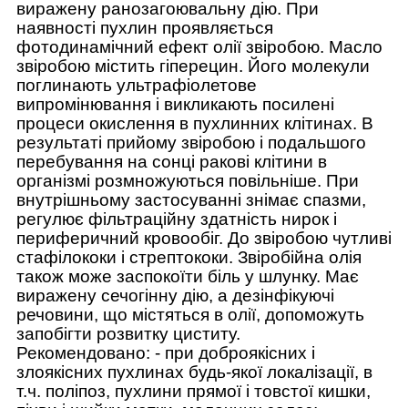
виражену ранозагоювальну дію.
При
наявності пухлин проявляється
фотодинамічний ефект олії звіробою.
Масло
звіробою містить гіперецин.
Його молекули
поглинають ультрафіолетове
випромінювання і викликають посилені
процеси окислення в пухлинних клітинах.
В
результаті прийому звіробою і подальшого
перебування на сонці ракові клітини в
організмі розмножуються повільніше.
При
внутрішньому застосуванні знімає спазми,
регулює фільтраційну здатність нирок і
периферичний кровообіг.
До звіробою чутливі
стафілококи і стрептококи.
Звіробійна олія
також може заспокоїти біль у шлунку.
Має
виражену сечогінну дію, а дезінфікуючі
речовини, що містяться в олії, допоможуть
запобігти розвитку циститу.
Рекомендовано: - при доброякісних і
злоякісних пухлинах будь-якої локалізації, в
т.ч.
поліпоз, пухлини прямої і товстої кишки,