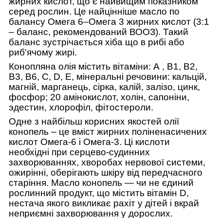
жирних кислот, що є найвищим показником
серед рослин. Це найцінніше масло по
балансу Омега 6–Омега 3 жирних кислот (3:1
– баланс, рекомендований ВООЗ). Такий
баланс зустрічається хіба що в рибі або
риб'ячому жирі.
Конопляна олія містить вітаміни: А , B1, B2,
B3, B6, C, D, E, мінеральні речовини: кальцій,
магній, марганець, сірка, калій, залізо, цинк,
фосфор; 20 амінокислот, холін, сапоніни,
эдестин, хлорофіл, фітостероли.
Одне з найбільш корисних якостей олії
конопель – це вміст жирних поліненасичених
кислот Омега-6 і Омега-3. Ці кислоти
необхідні при серцево-судинних
захворюваннях, хворобах нервової системи,
ожирінні, оберігають шкіру від передчасного
старіння. Масло конопель ― чи не єдиний
рослинний продукт, що містить вітамін D,
нестача якого викликає рахіт у дітей і вкрай
неприємні захворювання у дорослих.