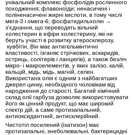
унікальний комплекс фосфолідів рослинного
походження; флавоноїди; ненасичені і
поліненасичені жирні кислоти, в тому числі
мега-3 і омега-6; фосфатидильхолін →
з’єднання, що переводять вільний
холестерин в ефіри холестерину, які не
беруть участі в розвитку атеросклерозу,
кувбітін
, Він має антигельмінтичні
властивості, ізганяє стрічкових, аскаридів,
остриць, солітерів і ланцюгів), а також безліч
мікро- і макроелементів, у яких залізо, калій,
кальцій, мідь, мідь, магній, селен.
Використана олія є одним з найбагатших
джерел цинку, необхідного чоловікам від
народження до старості. Багатий хімічний
склад олії гарбуза дозволяє використовувати
його як цінний продукт, що має широкий
спектр дій, а саме протизапальний,
антиоксидантний, антисклерійний.
Чистотіл посилений (ізатизон) має
протизапальні, знеболювальні, бактерицидні