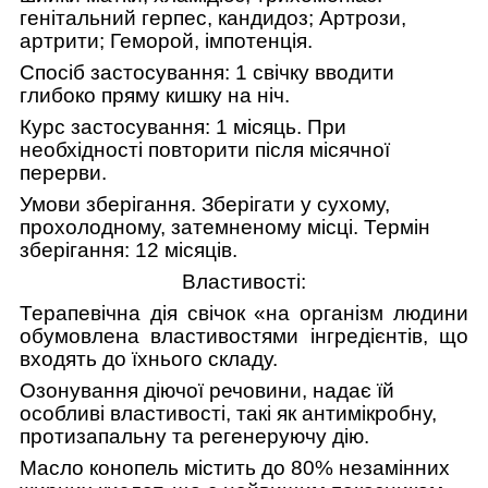
генітальний герпес, кандидоз;
Артрози,
артрити;
Геморой, імпотенція.
Спосіб застосування: 1 свічку вводити
глибоко пряму кишку
н
а ніч.
Курс застосування: 1 місяць.
При
необхідності повторити після місячної
перерви.
Умови зберігання.
Зберігати у сухому,
прохолодному, затемненому місці. Термін
зберігання: 12 місяців.
Властивості:
Терапевічна дія свічок «на організм людини
обумовлена ​​властивостями інгредієнтів, що
входять до їхнього складу.
Озонування діючої речовини, надає їй
особливі властивості, такі як антимікробну,
протизапальну та регенеруючу дію.
Масло конопель містить до 80% незамінних