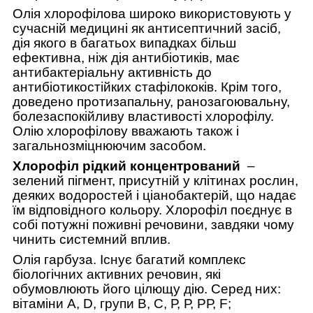
Олія хлорофілова широко використовують у
сучасній медицині як антисептичний засіб,
дія якого в багатьох випадках більш
ефективна, ніж дія антибіотиків, має
антибактеріальну активність до
антибіотикостійких стафілококів.
Крім того,
доведено протизапальну, ранозагоювальну,
болезаспокійливу властивості хлорофілу.
Олію хлорофілову вважають також і
загальнозміцнюючим засобом.
Хлорофіл рідкий концентрований
–
зелений пігмент, присутній у клітинах рослин,
деяких водоростей і ціанобактерій, що надає
їм відповідного кольору. Хлорофіл поєднує в
собі потужні поживні речовини, завдяки чому
чинить системний вплив
.
Олія
гарбуза. Існує багатий комплекс
біологічних активних речовин, які
обумовлюють його цілющу дію. Серед них:
вітаміни А, D, групи В, С, Р, Р, РР, F;