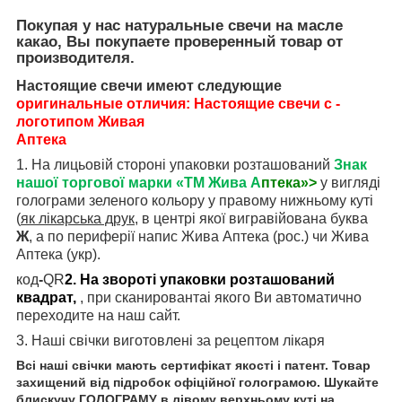
Покупая у нас натуральные свечи на масле
какао, Вы покупаете проверенный товар от
производителя.
Настоящие свечи имеют следующие
оригинальные отличия: Настоящие свечи с -
логотипом Живая
Аптека
1. На лицьовій стороні упаковки розташований
Знак
нашої
торгової марки «ТМ Жива А
птека»>
у вигляді
голограми зеленого кольору у правому нижньому куті
(
як лікарська друк
, в центрі якої вигравійована буква
Ж
, а по периферії напис Жива
Аптека (рос.) чи Жива
Аптека (укр).
код
-
QR
2. На звороті упаковки розташований
квадрат
,
, при сканирован
та
і якого В
и
автоматично
переходите
на наш сайт.
3. Наші свічки виготовлені за рецептом лікаря
Всі наші свічки мають сертифікат якості і патент. Товар
захищений від підробок офіційної голограмою. Шукайте
блискучу ГОЛОГРАМУ в лівому верхньому куті на