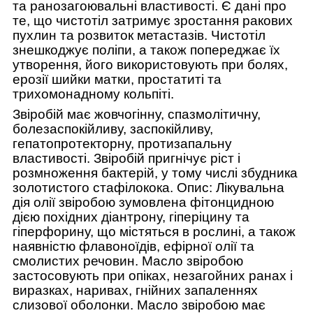
та ранозагоювальні властивості.
Є дані про
те, що чистотіл затримує зростання ракових
пухлин та розвиток метастазів.
Чистотіл
знешкоджує поліпи, а також попереджає їх
утворення, його використовують при болях,
ерозії шийки матки, простатиті та
трихомонадному кольпіті.
Звіробій має жовчогінну, спазмолітичну,
болезаспокійливу, заспокійливу,
гепатопротекторну, протизапальну
властивості.
Звіробій пригнічує ріст і
розмноження бактерій, у тому числі збудника
золотистого стафілокока. Опис: Лікувальна
дія олії звіробою зумовлена ​​фітонцидною
дією похідних діантрону, гіперіцину та
гіперфорину, що містяться в рослині, а також
наявністю флавоноїдів, ефірної олії та
смолистих речовин.
Масло звіробою
застосовують при опіках, незагойних ранах і
виразках, наривах, гнійних запаленнях
слизової оболонки.
Масло звіробою має