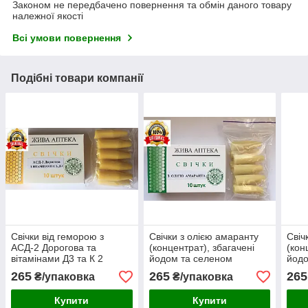
Законом не передбачено повернення та обмін даного товару
належної якості
Всі умови повернення
Подібні товари компанії
Свічки від геморою з
Свічки з олією амаранту
Свіч
АСД-2 Дорогова та
(концентрат), збагачені
(кон
вітамінами Д3 та К 2
йодом та селеном
йодо
265
265
265
₴/упаковка
₴/упаковка
Купити
Купити