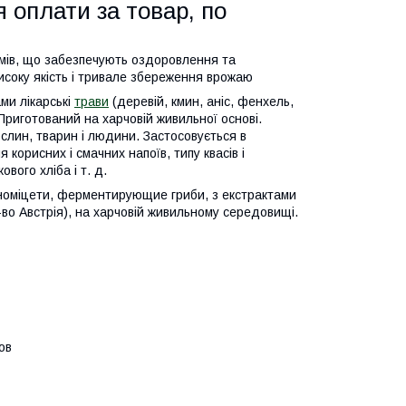
 оплати за товар, по
змів, що забезпечують оздоровлення та
исоку якість і тривале збереження врожаю
ми лікарські
трави
(деревій, кмин, аніс, фенхель,
 Приготований на харчовій живильної основі.
слин, тварин і людини. Застосовується в
я корисних і смачних напоїв, типу квасів і
вого хліба і т. д.
иноміцети, ферментирующие гриби, з екстрактами
пр-во Австрія), на харчовій живильному середовищі.
ов