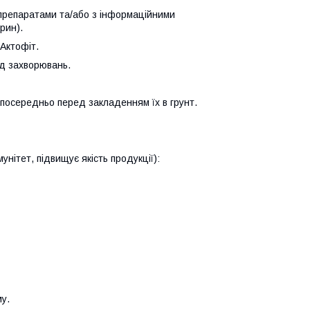
препаратами та/або з інформаційними
рин).
 Актофіт.
ід захворювань.
посередньо перед закладенням їх в грунт.
унітет, підвищує якість продукції):
му.