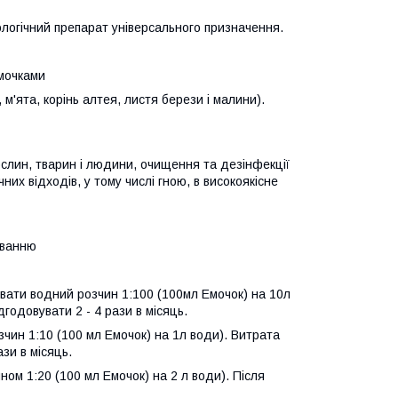
ологічний препарат універсального призначення.
Емочками
 м'ята, корінь алтея, листя берези і малини).
ослин, тварин і людини, очищення та дезінфекції
них відходів, у тому числі гною,
в
високоякісне
уванню
увати водний розчин 1:100 (100мл Емочок) на 10л
ідгодовувати 2
-
4 рази
в
місяць.
зчин
1:10
(100 мл Емочок) на 1л води). Витрата
ази в місяць.
ом 1:20 (100 мл Емочок) на 2 л води). Після