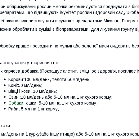
ри обприскуванні рослин Емочки рекомендується поєднувати з біо
репаратами, що підвищують імунітет рослин (Здоровий сад, Экобе
Небажано
використовувати в суміші з препаратами Мікосан,
Ріверм
і
ожна обробляти в суміші з біопрепаратами, для лікування грунту в
бробку краще проводити по мульчі або зеленої маси сидератів без
астосування у тваринництві:
к харчова
добавка (Покращує
апетит,
зміцнює
здоров'я, посилює ім
Корови:100 мл/день, телята:50мл/день;
Коні:50 мл/день;
Вівці і кози: 10 мл/день;
Свині:10 мл/день або 5-10 мл на 1 кг сухого корму;
Собаки
, кішки: 5-10 мл на 1 кг сухого корму;
Риби: 5 мл на 1 кг корму;
тахи:
 мл/день на 1 курку(або іншу птицю) або 5-10 мл на 1 кг сухого кор