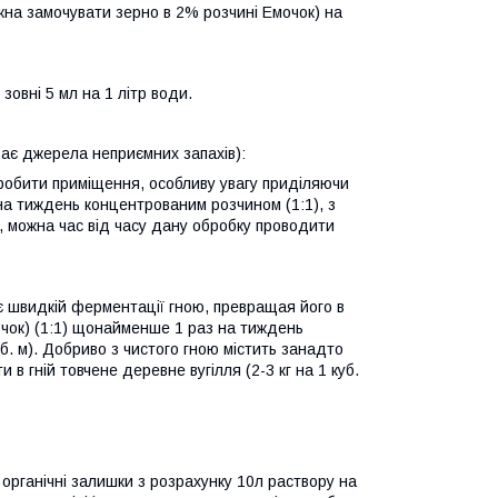
жна замочувати зерно в 2% розчині Емочок) на
 зовні 5 мл на 1 літр води.
ває джерела неприємних запахів):
бробити приміщення, особливу увагу приділяючи
 на тиждень концентрованим розчином (1:1), з
і, можна час від часу дану обробку проводити
є швидкій
ферментації гною, п
р
евращая
його
в
ок) (1:1) щонайменше 1 раз на тиждень
уб. м). Добриво з чистого гною містить занадто
 гній товчене деревне вугілля (2-3 кг на 1 куб.
органічні залишки з розрахунку 10л р
а
створу на