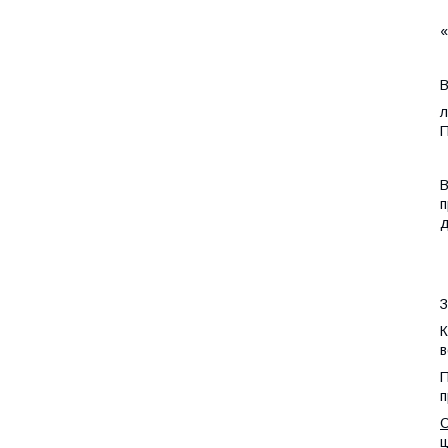
«
В
л
П
В
п
д
З
К
в
П
п
О
ц