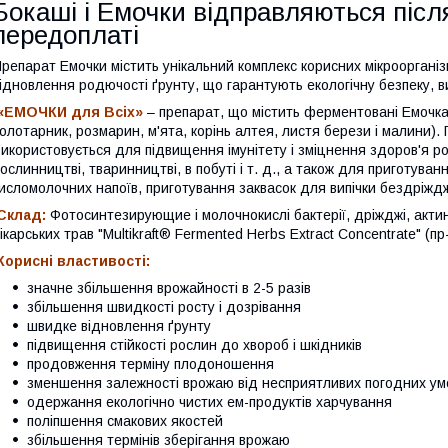
Бокаші і Емочки відправляються після
передоплаті
репарат Емочки містить унікальний комплекс корисних мікрооргані
ідновлення родючості ґрунту, що гарантують екологічну безпеку, в
«ЕМОЧКИ для Всіх»
– препарат, що містить ферментовані Емочка
олотарник, розмарин, м'ята, корінь алтея, листя берези і малини).
икористовується для підвищення імунітету і зміцнення здоров'я ро
ослинництві, тваринництві, в побуті і т. д., а також для приготуванн
исломолочних напоїв, приготування заквасок для випічки бездріжджо
Склад:
Фотосинтезирующие і молочнокислі бактерії, дріжджі, акт
ікарських трав "Multikraft® Fermented Herbs Extract Concentrate" (
Корисні властивості:
значне збільшення врожайності в 2-5 разів
збільшення швидкості росту і дозрівання
швидке відновлення ґрунту
підвищення стійкості рослин до хвороб і шкідників
продовження терміну плодоношення
зменшення залежності врожаю від несприятливих погодних ум
одержання екологічно чистих ем-продуктів харчування
поліпшення смакових якостей
збільшення термінів зберігання врожаю