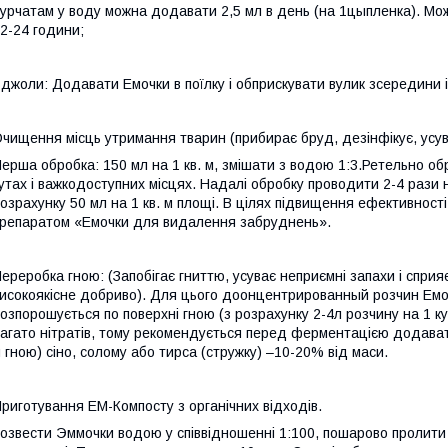
урчатам
у воду можна додавати 2,5 мл в день (на 1цыпленка). Мо
2-24 години;
джоли: Додавати Емочки в поїлку і обприскувати вулик
зсередини і
Очищення
місць утримання тварин
(прибирає бруд, дезінфікує, усу
ерша обробка: 150 мл на 1 кв. м, змішати з водою 1:3.Ретельно о
утах і важкодоступних місцях. Надалі обробку проводити 2-4 рази
озрахунку 50 мл на 1 кв. м площі. В цілях підвищення ефективност
репаратом «Емочки для видалення забруднень».
ереробка гною: (Запобігає
гниттю, усуває неприємні запахи і сприя
исокоякісне добриво). Для цього
до
онцентрированный розчин Емоч
озпорошується по
поверхні гною (з розрахунку 2-4л розчину на 1 к
агато нітратів, тому
рекомендується перед ферментацією додавати в
 гною) сіно, солому або тирса (стружку) –10-20% від маси.
риготування ЕМ-Компосту
з органічних відходів.
озвести Эммочки
водою у співвідношенні 1:100, пошарово пролити 