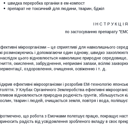
швидка переробка органіки в ем-компост
препарат не токсичний для людини, тварин, бджіл
І Н С Т Р У К Ц І Я
по застосуванню препарату "ЕМ
фективні мікроорганізми – це сприятливі для навколишнього сер
кі розмножуючись і допомагаючи один одному, швидко захоплюють л
наслідок цього відновлюється навколишнє природне середовище, ру
гниття, окислення, забруднення, неприємні запахи, всілякі захво
ерментації, оздоровлення, очищення, освіженню і т. д.
ідкрив ефективні мікроорганізми і розробив ЕМ-технологію японськ
толіття. У Клубах Органічного Землеробства ефективні мікроорганіз
пливом відновлюється природна родючість грунтів, збільшується кіль
ослин, тварин і людей, очищається земля, повітря і вода
,
поліпшує
Про
тмечено, що робота з Емочками полегшує працю, покращує настр
приносить радість від усвідомлення зробленого вкладу в своє прекр