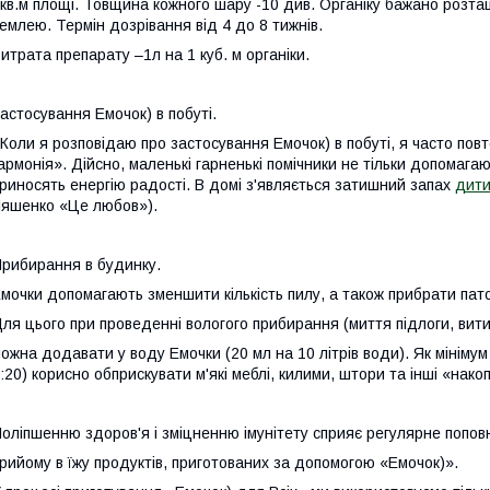
кв.м
площі. Товщина кожного шару -10 див. Органіку бажано розташ
емлею. Термін дозрівання від 4 до 8 тижнів.
итрата препарату –1л на 1 куб. м органіки.
астосування Емочок) в побуті.
Коли я розповідаю про застосування Емочок) в побуті, я часто по
армонія». Дійсно, маленькі гарненькі помічники не тільки допомагаю
риносять енергію радості. В домі з'являється затишний запах
дити
яшенко «Це любов»).
рибирання в будинку.
мочки допомагають зменшити кількість пилу,
а також прибрати пат
ля цього при проведенні вологого прибирання (миття підлоги, вит
ожна додавати у воду Емочки (20 мл на 10 літрів води). Як мінім
:20)
корисно обприскувати м'які меблі, килими, штори та інші «накоп
оліпшенню здоров'я і зміцненню імунітету
сприяє регулярне попов
рийому в їжу продуктів, приготованих за допомогою «Емочок)».