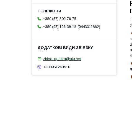
+380 (67) 509-78-75
П
в
0443311882
+380 (95) 126-39-18
з
В
р
к
zhiva-apteka@ukr.net
+380951263918
л