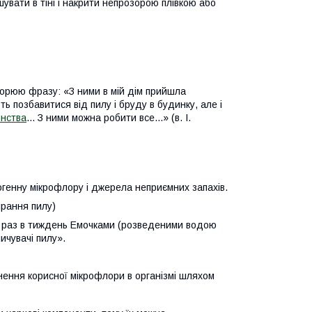
увати в тіні і накрити непрозорою плівкою або
вторюю фразу: «З ними в мій дім прийшла
ть позбавитися від пилу і бруду в будинку, але і
нства
... З ними можна робити все...» (в. І.
огенну мікрофлору і джерела неприємних запахів.
ирання пилу)
ум раз в тиждень Емочками (розведеними водою
ичувачі пилу».
нення корисної мікрофлори в організмі шляхом