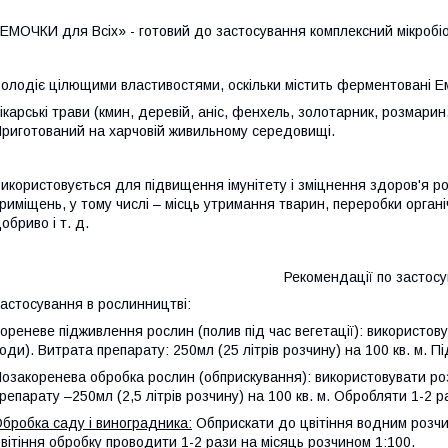
ЕМОЧКИ для Всіх»
-
готовий до застосування комплексний мікробі
олодіє
цілющими властивостями, оскільки містить ферментовані 
ікарські трави (кмин, деревій, аніс, фенхель, золотарник, розмарин,
риготований на харчовій живильному середовищі.
икористовується для підвищення імунітету і зміцнення здоров'я р
риміщень, у тому числі –
місць утримання тварин, переробки органіч
обриво і т. д.
Рекомендації по застос
астосування в рослинництві:
ореневе підживлення рослин (полив під час вегетації): використов
оди). Витрата препарату:
250мл (25 літрів розчину) на 100 кв. м. П
озакоренева
обробка рослин (обприскування):
використовувати ро
репарату –250мл (2,5 літрів розчину) на 100 кв. м. Обробляти 1-2 р
бробка саду і виноградника:
Обприскати до цвітіння водним розчин
вітіння обробку проводити 1-2 рази на місяць розчином 1:100.