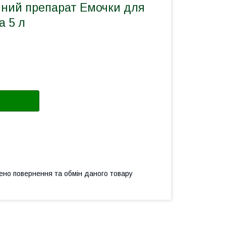
чний препарат Емочки для
а 5 л
ено повернення та обмін даного товару