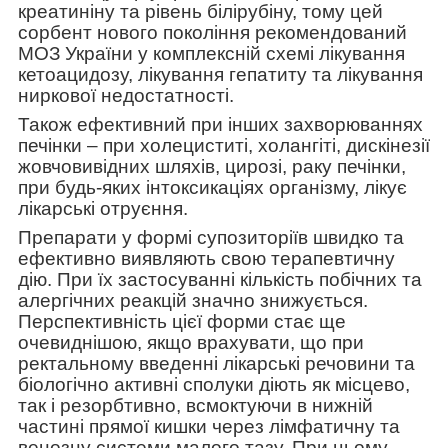
креатиніну та рівень білірубіну, тому цей
сорбент нового покоління рекомендований
МОЗ України у комплексній схемі лікування
кетоацидозу, лікування гепатиту та лікування
ниркової недостатності.
Також ефективний при інших захворюваннях
печінки – при холециститі, холангіті, дискінезії
жовчовивідних шляхів, цирозі, раку печінки,
при будь-яких інтоксикаціях організму, лікує
лікарські отруєння.
Препарати у формі супозиторіїв швидко та
ефективно виявляють свою терапевтичну
дію.
При їх застосуванні кількість побічних та
алергічних реакцій значно знижується.
Перспективність цієї форми стає ще
очевиднішою, якщо врахувати, що при
ректальному введенні лікарські речовини та
біологічно активні сполуки діють як місцево,
так і резорбтивно, всмоктуючи в нижній
частині прямої кишки через лімфатичну та
венозну системи малого тазу.
При цьому