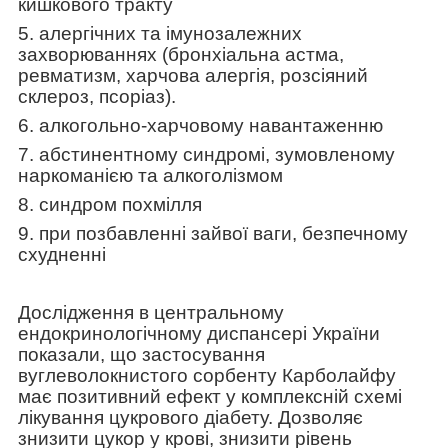
кишкового тракту
5. алергічних та імунозалежних
захворюваннях (бронхіальна астма,
ревматизм, харчова алергія, розсіяний
склероз, псоріаз).
6. алкогольно-харчовому навантаженню
7. абстинентному синдромі, зумовленому
наркоманією та алкоголізмом
8. синдром похмілля
9. при позбавленні зайвої ваги, безпечному
схудненні
Дослідження в центральному
ендокринологічному диспансері України
показали, що застосування
вуглеволокнистого сорбенту Карболайфу
має позитивний ефект у комплексній схемі
лікування цукрового діабету.
Дозволяє
знизити цукор у крові, знизити рівень