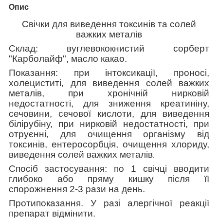
Опис
Свічки для виведення токсинів та солей
важких металів
Склад: вуглевококнистий сорберт
"Карболайф",
масло
какао.
Показання: при інтоксикації, проносі,
холециститі, для виведення солей важких
металів, при хронічній нирковій
недостатності, для зниження креатиніну,
сечовини, сечової кислоти, для виведення
білірубіну, при нирковій недостатності, при
отруєнні, для очищення організму від
токсинів, ентеросорбція, очищення хлориду
,
виведення
солей важких металів
.
Спосіб застосування: по 1 свічці вводити
глибоко або пряму кишку після її
спорожнення 2-3 рази на день.
Протипоказання.
У разі алергічної реакції
препарат відмінити.