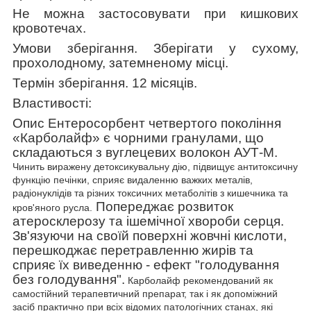
Не можна застосовувати при кишкових
кровотечах.
Умови зберігання.
Зберігати у сухому,
прохолодному, затемненому місці.
Термін зберігання.
12 місяців.
Властивості:
Опис
Ентеросорбент четвертого покоління
«Карболайф» є чорними гранулами, що
складаються з вуглецевих волокон АУТ-М.
Чинить виражену детоксикувальну дію, підвищує антитоксичну
функцію печінки, сприяє видаленню важких металів,
радіонуклідів та різних токсичних метаболітів з кишечника та
Попереджає розвиток
кров'яного русла.
атеросклерозу та ішемічної хвороби серця.
Зв'язуючи на своїй поверхні жовчні кислоти,
перешкоджає перетравленню жирів та
сприяє їх виведенню - ефект "голодування
без голодування".
Карболайф рекомендований як
самостійний терапевтичний препарат, так і як допоміжний
засіб практично при всіх відомих патологічних станах, які