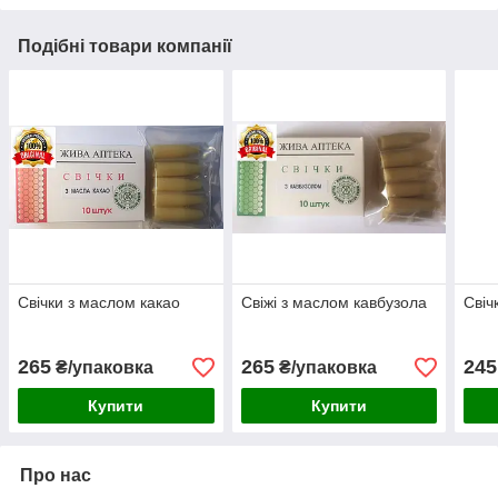
Подібні товари компанії
Свічки з маслом какао
Свіжі з маслом кавбузола
Свіч
265
265
245
₴/упаковка
₴/упаковка
Купити
Купити
Про нас