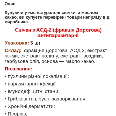
Опис
Купуючи у нас натуральні свічки з маслом
какао, ви купуєте перевірені товари напряму від
виробника.
Св
ічки
з
АСД-2 (фракц
і
я Дорогова)
антипаразитарні
Упаковка:
5
шт
С
клад
:
фракция Дорогова АСД 2
,
екстракт
п
і
жм
и
, екстракт полину, екстракт гвоздики,
гарбузова олія, основа ― масло какао.
Показання:
• пухлини різної локалізації;
• паразитарні інфекції
• Імунодефіцитні стани;
• Грибкові та вірусні захворювання;
• Хронічні дерматити;
• Псоріаз;