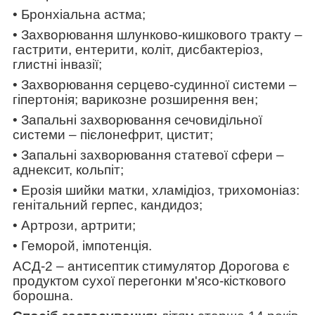
• Бронхіальна астма;
• Захворювання шлунково-кишкового тракту –
гастрити, ентерити, коліт, дисбактеріоз,
глистні інвазії;
• Захворювання серцево-судинної системи –
гіпертонія;
варикозне розширення вен;
• Запальні захворювання сечовидільної
системи – пієлонефрит, цистит;
• Запальні захворювання статевої сфери –
аднексит, кольпіт;
• Ерозія шийки матки, хламідіоз, трихомоніаз:
генітальний герпес, кандидоз;
• Артрози, артрити;
• Геморой, імпотенція.
АСД-2 – антисептик стимулятор Дорогова є
продуктом сухої перегонки м'ясо-кісткового
борошна.