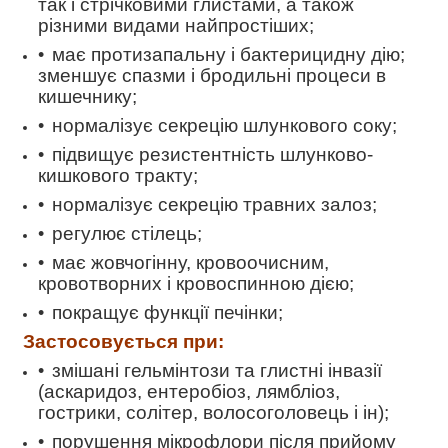
так і стрічковими
глистами
, а також
різними видами найпростіших;
має протизапальну і бактерицидну дію;
зменшує спазми і бродильні процеси в
кишечнику;
нормалізує секрецію шлункового соку;
підвищує резистентність шлунково-
кишкового тракту;
нормалізує секрецію травних залоз;
регулює стілець;
має жовчогінну, кровоочисним,
кровотворних і кровоспинною дією;
покращує функції печінки;
Застосовується при
:
змішані гельмінтози та глистні інвазії
(аскаридоз, ентеробіоз, лямбліоз,
гострики, солітер, волосоголовець і ін);
порушення мікрофлори після прийому