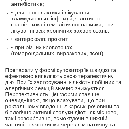
антибіотиків;
для профілактики і лікування
хламидиозных інфекцій,золотистого
стафілокока і гемолітичної палички; при
лікуванні всіх хронічних захворювань;
ентероколіт, проктит
при різних кровотечах
(гемороїдальних, виразкових, ясен).
Препарати у формі супозиторіїв швидко та
ефективно виявляють свою терапевтичну
дію.
При їх застосуванні кількість побічних та
алергічних реакцій значно знижується.
Перспективність цієї форми стає ще
очевиднішою, якщо врахувати, що при
ректальному введенні лікарські речовини та
біологічно активні сполуки діють як місцево,
так і резорбтивно, всмоктуючи в нижній
частині прямої кишки через лімфатичну та