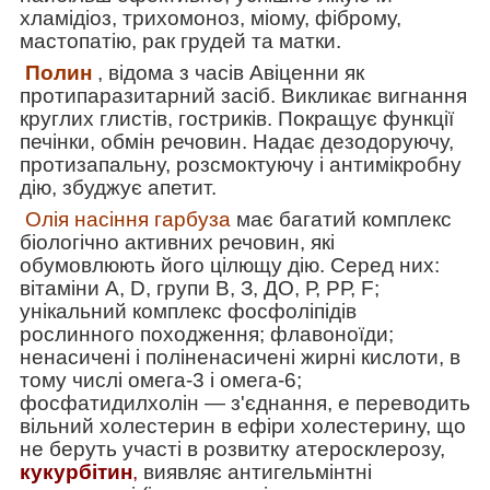
хламідіоз, трихомоноз, міому, фіброму,
мастопатію, рак грудей та матки.
Полин
, відома з часів Авіценни як
протипаразитарний засіб. Викликає вигнання
круглих глистів, гостриків. Покращує функції
печінки, обмін речовин. Надає дезодоруючу,
протизапальну, розсмоктуючу і антимікробну
дію, збуджує апетит.
Олія насіння гарбуза
має багатий комплекс
біологічно активних речовин, які
обумовлюють його цілющу дію. Серед них:
вітаміни
А, D, групи В, З, ДО, Р, РР, F;
унікальний комплекс фосфоліпідів
рослинного походження; флавоноїди;
ненасичені і поліненасичені жирні кислоти, в
тому числі омега-3 і омега-6;
фосфатидилхолін ― з'єднання, е переводить
вільний холестерин в ефіри холестерину, що
не беруть участі в розвитку атеросклерозу,
кукурбітин
,
виявляє антигельмінтні