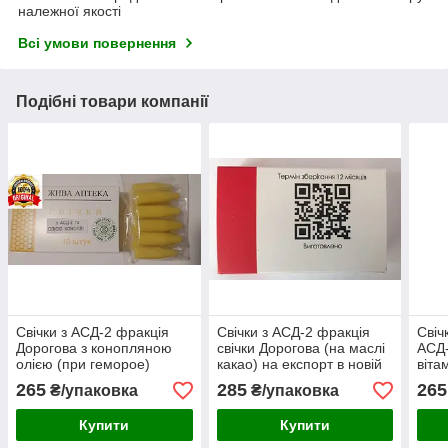
належної якості
Всі умови повернення
Подібні товари компанії
Свічки з АСД-2 фракція
Свічки з АСД-2 фракція
Свіч
Дорогова з конопляною
свічки Дорогова (на маслі
АСД-
олією (при геморое)
какао) на експорт в новій
віта
упаковці
265
285
265
₴/упаковка
₴/упаковка
Купити
Купити