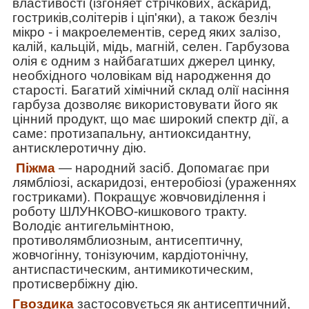
властивості (ізгоняет стрічкових, аскарид,
гостриків,солітерів і ціп'яки), а також безліч
мікро - і макроелементів, серед яких залізо,
калій, кальцій, мідь, магній, селен. Гарбузова
олія є одним з найбагатших джерел цинку,
необхідного чоловікам від народження до
старості. Багатий хімічний склад олії насіння
гарбуза дозволяє використовувати його як
цінний продукт, що має широкий спектр дії, а
саме: протизапальну, антиоксидантну,
антисклеротичну дію.
П
і
жм
а
― народний засіб. Допомагає при
лямбліозі, аскаридозі, ентеробіозі (ураженнях
гостриками). Покращує жовчовиділення і
роботу ШЛУНКОВО-кишкового тракту.
Володіє антигельмінтною,
противолямблиозным, антисептичну,
жовчогінну, тонізуючим, кардіотонічну,
антиспастическим, антимикотическим,
протисвербіжну дію.
Гвоздика
застосовується як антисептичний,