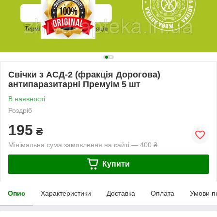
Свічки з АСД-2 (фракція Дорогова)
антипаразитарні Премуім 5 шт
В наявності
Роздріб
195
₴
Мінімальна сума замовлення на сайті — 400 ₴
Купити
Опис
Характеристики
Доставка
Оплата
Умови п