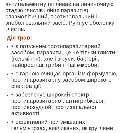
антигельмінтну (впливає на личиночную
стадію глистів і яйця паразитів),
спазмолітичний, протизапальний і
знеболювальний засіб. Руйнує оболонку
глистів.
Дія
трав
:
є потужним протипаразитарний
засобом, паразити, це не тільки глисти
(гельмінти), але і віруси, бактерії,
найпростіші, гриби і інші мікроби;
є гарною очищає організм формулою,
протипаразитарну засобом широкого
спектра дії;
забезпечує широкий спектр
протипаразитарної, антигрибкової,
противозудной, протизапальної
активності;
ефективний при змішаних
гельмінтозах, викликаних, як круглими,