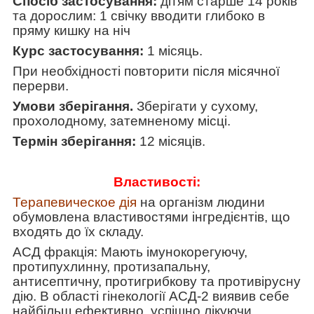
Спосіб застосування:
дітям старше 14 років
та дорослим: 1 свічку вводити глибоко в
пряму кишку на ніч
Курс застосування:
1 місяць.
При необхідності повторити після місячної
перерви.
Умови зберігання.
Зберігати у сухому,
прохолодному, затемненому місці.
Термін зберігання:
12 місяців.
Властивост
і
:
Терапевическое дія
на організм людини
обумовлена властивостями інгредієнтів, що
входять до їх складу.
АСД фракція: Мають імунокорегуючу,
протипухлинну, протизапальну,
антисептичну, протигрибкову та противірусну
дію.
В області гінекології АСД-2 виявив себе
найбільш ефективно, успішно лікуючи