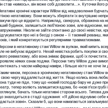
ін став «кимось», він може собі дозволити...». Куточки його 
егативні хронічні характери Willow від невдоволення бурча
тіною негативізму. Вони можуть зберігати їх внутрішню непри
ажучи про це відкрито. Наприклад, свекруха, ображена на не
нший будинок, залишиться люб'язною зовні, але відносини, 
апруженими. Ніколи не зайти спонтанно до своєї невістки, кр
ідгукуватися про неї в бесіді з сином – її таємний реванш, 
оків, і який конкретизується регулярними травматизмами.
ерсони в негативному стані Willow як вулкан, який кипить все
ле не вибухає відкрито. Нехай невістка робить покупки зі св
вого ревматизму, або вона знімає фіранки, щоб їх почистит
роявляє ніяких ознак подяки. Персони типу Willow дуже вимог
ентежать з часом найкращі наміри, і більше ніхто не хоче їм
аким чином, персона в хронічному негативному стані Willow вс
 свою чергу віддаляється від життя. Якщо колись вона любил
она туди не піде, тому що «новий господар бару не дуже пр
еатр, тепер воліють залишитися вдома, бо «нові п'єси грубі і
оглянули, бачать тільки негативні сторони всього. Типова де
о знаходиться в стадії одужання: «Я дійсно відчуваю себе к
дається зовні». Сказали б, що вони намагаються загальмуват