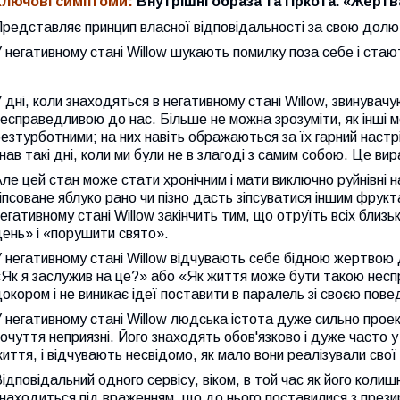
Ключові симптоми:
Внутрішні образа та гіркота. «Жертв
редставляє принцип власної відповідальності за свою долю 
 негативному стані Willow шукають помилку поза себе і стаю
 дні, коли знаходяться в негативному стані Willow, звинувач
есправедливою до нас. Більше не можна зрозуміти, як інші 
езтурботними; на них навіть ображаються за їх гарний настрі
нав такі дні, коли ми були не в злагоді з самим собою. Це вир
ле цей стан може стати хронічним і мати виключно руйнівні на
іпсоване яблуко рано чи пізно дасть зіпсуватися іншим фрукт
егативному стані Willow закінчить тим, що отруїть всіх близ
ень» і «порушити свято».
 негативному стані Willow відчувають себе бідною жертвою 
«Як я заслужив на це?» або «Як життя може бути такою нес
окором і не виникає ідеї поставити в паралель зі своєю пове
 негативному стані Willow людська істота дуже сильно проек
очуття неприязні. Його знаходять обов'язково і дуже часто у 
иття, і відчувають несвідомо, як мало вони реалізували свої 
ідповідальний одного сервісу, віком, в той час як його колиш
находиться під враженням, що до нього поставилися з прези