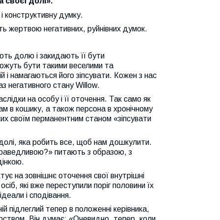
а своєї долі».
і конструктивну думку.
ть жертвою негативних, руйнівних думок.
ують долю і закидають її бути
можуть бути такими веселими та
й і намагаються його зіпсувати. Кожен з нас
аз негативного стану Willow.
слідки на особу і її оточення. Так само як
ам в кошику, а також персона в хронічному
ьких своїм перманентним станом «зіпсувати
долі, яка робить все, щоб нам дошкулити.
праведливою?» питають з образою, з
дінкою.
тує на зовнішнє оточення свої внутрішні
осіб, які вже переступили поріг половини їх
ідеали і сподівання.
ній підлеглий тепер в положенні керівника,
рством. Він думає: «Очевидно, тепер, коли