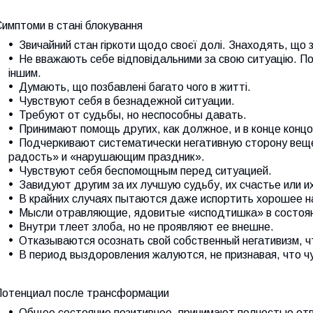
имптоми в стані блокування
Звичайний стан гіркоти щодо своєї долі. Знаходять, що 
Не вважають себе відповідальними за свою ситуацію. П
іншим.
Думають, що позбавлені багато чого в житті.
Чувствуют себя в безнадежной ситуации.
Требуют от судьбы, но неспособны давать.
Принимают помощь других, как должное, и в конце конц
Подчеркивают систематически негативную сторону веще
радость» и «нарушающим праздник».
Чувствуют себя беспомощным перед ситуацией.
Завидуют другим за их лучшую судьбу, их счастье или и
В крайних случаях пытаются даже испортить хорошее на
Мысли отравляющие, ядовитые «исподтишка» в состояни
Внутри тлеет злоба, но не проявляют ее внешне.
Отказываются осознать свой собственный негативизм, 
В период выздоровления жалуются, не признавая, что ч
Потенциал после трансформации
Общее состояние позитивное, принимают полностью отв