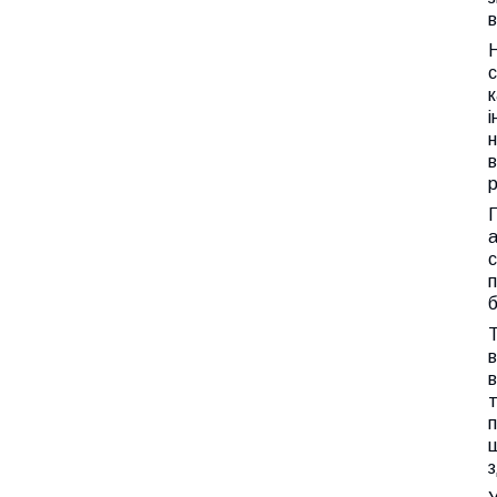
в
Н
с
к
і
н
в
р
П
а
с
п
б
Т
в
в
т
п
щ
з