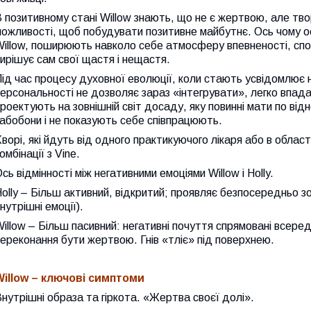
 позитивному стані Willow знають, що не є жертвою, але твор
ожливості, щоб побудувати позитивне майбутнє. Ось чому о
illow, поширюють навколо себе атмосферу впевненості, спо
ирішує сам свої щастя і нещастя.
ід час процесу духовної еволюції, коли стають усвідомлює н
ерсональності не дозволяє зараз «інтегрувати», легко впада
роектують на зовнішній світ досаду, яку повинні мати по ві
абобони і не показують себе співпрацюють.
ворі, які йдуть від одного практикуючого лікаря або в област
омбінації з Vine.
сь відмінності між негативними емоціями Willow і Holly.
olly – Більш активний, відкритий; проявляє безпосередньо зо
нутрішні емоції).
illow – Більш пасивний: негативні почуття спрямовані всеред
ереконання бути жертвою. Гнів «тліє» під поверхнею.
Willow
– ключові симптоми
нутрішні образа та гіркота. «Жертва своєї долі».