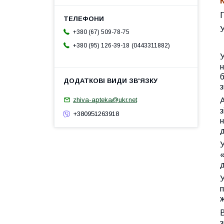
П
У
+380 (67) 509-78-75
0443311882
+380 (95) 126-39-18
У
н
б
з
zhiva-apteka@ukr.net
А
з
+380951263918
н
д
У
д
У
п
ж
В
з