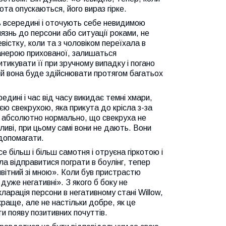
рота опускаються, його вираз гірке.
ть всередині і оточують себе невидимою
язнь до персони або ситуації роками, не
вістку, коли та з чоловіком переїхала в
манерою прихованої, залишаться
итикувати її при зручному випадку і погано
який вона буде здійснювати протягом багатьох
редині і час від часу викидає темні хмари,
оєю свекрухою, яка прикута до крісла з-за
и, абсолютно нормально, що свекруха не
ливі, при цьому самі вони не дають. Вони
 допомагати.
е більш і більш самотня і отруєна гіркотою і
а відправитися пограти в боулінг, тепер
ивітний зі мною». Коли був пристрастю
 дуже негативні». З якого б боку не
кларація персони в негативному стані Willow,
раще, але не настільки добре, як це
и появу позитивних почуттів.