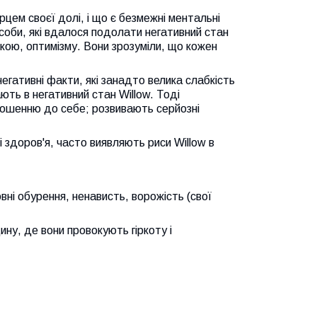
цем своєї долі, і що є безмежні ментальні
соби, які вдалося подолати негативний стан
кою, оптимізму. Вони зрозуміли, що кожен
егативні факти, які занадто велика слабкість
ють в негативний стан Willow. Тоді
дношенню до себе; розвивають серйозні
і здоров'я, часто виявляють риси Willow в
вні обурення, ненависть, ворожість (свої
ину, де вони провокують гіркоту і