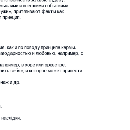
 мыслями и внешними событиями.
аружи», притягивают факты как
т принцип.
я, как и по поводу принципа кармы.
лагодарностью и любовью, например, с
апример, в хоре или оркестре.
ить себя», и которое может принести
наж и др.
.
 наслідки.