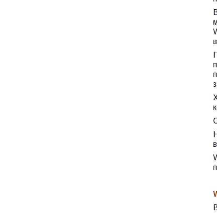
В
м
W
в
П
п
п
з
Х
к
О
H
в
W
п
В