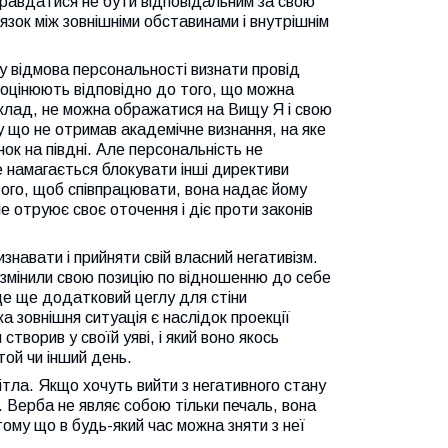
правдатися не бути відповідальним за свою
язок між зовнішніми обставинами і внутрішнім
у відмова персональності визнати провід
не оцінюють відповідно до того, що можна
иклад, не можна ображатися на Вищу Я і свою
у що не отримав академічне визнання, на яке
ок на півдні. Але персональність не
 намагається блокувати інші директиви
того, щоб співпрацювати, вона надає йому
е отруює своє оточення і діє проти законів
знавати і прийняти свій власний негативізм.
е змінили свою позицію по відношенню до себе
це ще додатковий цеглу для стіни
ка зовнішня ситуація є наслідок проекції
створив у своїй уяві, і який воно якось
той чи інший день.
світла. Якщо хочуть вийти з негативного стану
. Верба не являє собою тільки печаль, вона
тому що в будь-який час можна зняти з неї