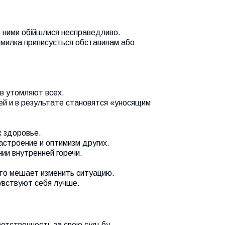
з ними обійшлися несправедливо.
омилка приписується обставинам або
ов утомляют всех.
й и в результате становятся «уносящим
х здоровье.
строение и оптимизм других.
и внутренней горечи.
что мешает изменить ситуацию.
увствуют себя лучше.
етственность за свою судьбу.