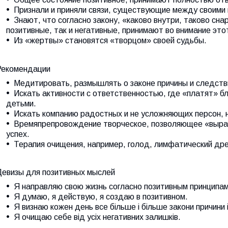
Признали и приняли связи, существующие между своими
Знают, что согласно закону, «каково внутри, таково сн
позитивные, так и негативные, принимают во внимание это
Из «жертвы» становятся «творцом» своей судьбы.
Рекомендации
Медитировать, размышлять о законе причины и следстви
Искать активности с ответственностью, где «платят» б
детьми.
Искать компанию радостных и не усложняющих персон, н
Времяпрепровождение творческое, позволяющее «выраз
успех.
Терапия очищения, например, голод, лимфатический дре
Девизы для позитивных мыслей
Я направляю свою жизнь согласно позитивным принципам
Я думаю, я действую, я создаю в позитивном.
Я визнаю кожен день все більше і більше закони причини і
Я очищаю себе від усіх негативних залишків.