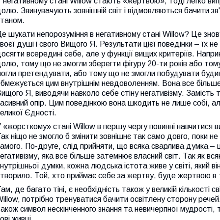
 негативному стані Willow стають «жертвою», тоді легко ви
олю. Звинувачують зовнішній світ і відмовляються бачити зв'
станом.
е шукати непорозуміння в негативному стані Willow? Це знов
воєї душі і свого Вищого Я. Результати цієї поведінки – їх 
осягти всередині себе, але у функції вищих критеріїв. Напр
олю, тому що не змогли зберегти фігуру 20-ти років або том
огли претендувати, або тому що не змогли побудувати будин
бмежується цим внутрішнім невдоволенням. Вона все більше
ищого Я, виводячи навколо себе стіну негативізму. Замість 
асивний опір. Цим поведінкою вона шкодить не лише собі, ал
еликої Єдності.
 «жорсткому» стані Willow в першу чергу повинні навчитися ви
ак ніщо не змогло б змінити зовнішнє так само довго, поки н
амого. По-друге, слід прийняти, що всяка сварлива думка – 
егативізму, яка все більше затемнює власний світ. Так як вся
нутрішньої думки, кожна людська істота живе у світі, який він 
творило. Той, хто приймає себе за жертву, буде жертвою в 
ам, де багато тіні, є необхідність також у великій кількості 
illow, потрібно тренуватися бачити освітлену сторону речей
акож символ нескінченного знання та невичерпної мудрості, 
ові живці.