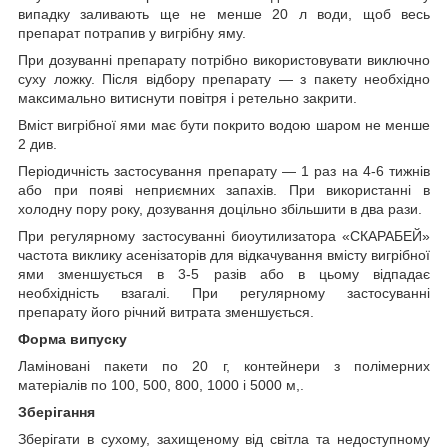
випадку заливають ще не менше 20 л води, щоб весь
препарат потрапив у вигрібну яму.
При дозуванні препарату потрібно використовувати виключно
суху ложку. Після відбору препарату ― з пакету необхідно
максимально витиснути повітря і ретельно закрити.
Вміст вигрібної ями має бути покрито водою шаром не менше
2 див.
Періодичність застосування препарату ― 1 раз на 4-6 тижнів
або при появі неприємних запахів. При використанні в
холодну пору року, дозування доцільно збільшити в два рази.
При регулярному застосуванні биоутилизатора «СКАРАБЕЙ»
частота виклику асенізаторів для відкачування вмісту вигрібної
ями зменшується в 3-5 разів або в цьому відпадає
необхідність взагалі. При регулярному застосуванні
препарату його річний витрата зменшується.
Форма випуску
Ламіновані пакети по 20 г, контейнери з полімерних
матеріалів по 100, 500, 800, 1000 і 5000 м,.
Зберігання
Зберігати в сухому, захищеному від світла та недоступному