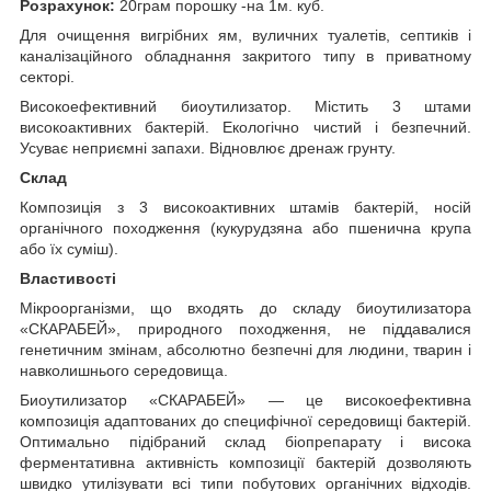
Розрахунок:
20грам порошку -на 1м. куб.
Для очищення вигрібних ям, вуличних туалетів, септиків і
каналізаційного обладнання закритого типу в приватному
секторі.
Високоефективний биоутилизатор. Містить 3 штами
високоактивних бактерій. Екологічно чистий і безпечний.
Усуває неприємні запахи. Відновлює дренаж грунту.
Склад
Композиція з 3 високоактивних штамів бактерій, носій
органічного походження (кукурудзяна або пшенична крупа
або їх суміш).
Властивості
Мікроорганізми, що входять до складу биоутилизатора
«СКАРАБЕЙ», природного походження, не піддавалися
генетичним змінам, абсолютно безпечні для людини, тварин і
навколишнього середовища.
Биоутилизатор «СКАРАБЕЙ» ― це високоефективна
композиція адаптованих до специфічної середовищі бактерій.
Оптимально підібраний склад біопрепарату і висока
ферментативна активність композиції бактерій дозволяють
швидко утилізувати всі типи побутових органічних відходів.