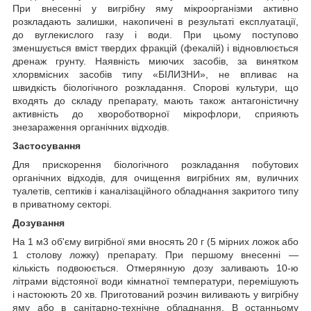
При внесенні у вигрібну яму мікроорганізми активно
розкладають залишки, накопичені в результаті експлуатації,
до вуглекислого газу і води. При цьому поступово
зменшується вміст твердих фракцій (фекалій) і відновлюється
дренаж грунту. Наявність миючих засобів, за винятком
хлорвмісних засобів типу «БІЛИЗНИ», не впливає на
швидкість біологічного розкладання. Спорові культури, що
входять до складу препарату, мають також антагоністичну
активність до хвороботворної мікрофлори, сприяють
знезараження органічних відходів.
Застосування
Для прискорення біологічного розкладання побутових
органічних відходів, для очищення вигрібних ям, вуличних
туалетів, септиків і каналізаційного обладнання закритого типу
в приватному секторі.
Дозування
На 1 м
3
об'єму вигрібної ями вносять 20 г (5 мірних ложок або
1 столову ложку) препарату. При першому внесенні ―
кількість подвоюється. Отмерянную дозу заливають 10-ю
літрами відстояної води кімнатної температури, перемішують
і настоюють 20 хв. Приготований розчин виливають у вигрібну
яму або в санітарно-технічне обладнання. В останньому