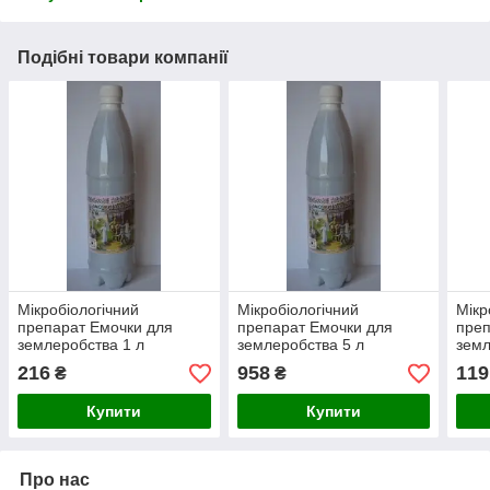
Подібні товари компанії
Мікробіологічний
Мікробіологічний
Мікр
препарат Емочки для
препарат Емочки для
преп
землеробства 1 л
землеробства 5 л
земл
216
958
119
₴
₴
Купити
Купити
Про нас