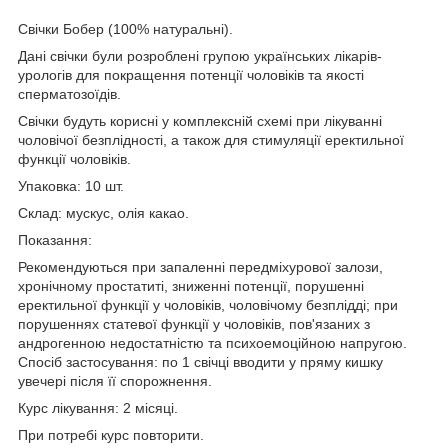
Свічки Бобер (100% натуральні).
Дані свічки були розроблені групою українських лікарів-
урологів для покращення потенції чоловіків та якості
сперматозоїдів.
Свічки будуть корисні у комплексній схемі при лікуванні
чоловічої безплідності, а також для стимуляції еректильної
функції чоловіків.
Упаковка: 10 шт.
Склад: мускус, олія какао.
Показання:
Рекомендуються при запаленні передміхурової залози,
хронічному простатиті, зниженні потенції, порушенні
еректильної функції у чоловіків, чоловічому безплідді;
при
порушеннях статевої функції у чоловіків, пов'язаних з
андрогенною недостатністю та психоемоційною напругою.
Спосіб застосування: по 1 свічці вводити у пряму кишку
увечері після її спорожнення.
Курс лікування: 2 місяці.
При потребі курс повторити.