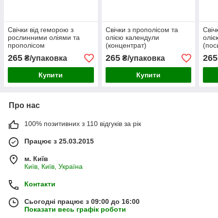
Свічки від геморою з
Свічки з прополісом та
Свіч
рослинними оліями та
олією календули
оліє
прополісом
(концентрат)
(пос
265
265
265
₴/упаковка
₴/упаковка
Купити
Купити
Про нас
100% позитивних з 110 відгуків за рік
Працює з 25.03.2015
м. Київ
Київ, Київ, Україна
Контакти
Сьогодні працює з 09:00 до 16:00
Показати весь графік роботи