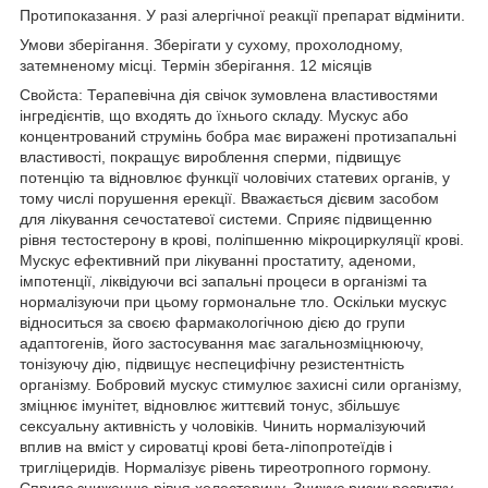
Протипоказання.
У разі алергічної реакції препарат відмінити.
Умови зберігання.
Зберігати у сухому, прохолодному,
затемненому місці.
Термін зберігання.
12 місяців
Свойста:
Терапевічна дія свічок зумовлена ​​властивостями
інгредієнтів, що входять до їхнього складу.
Мускус або
концентрований струмінь бобра має виражені протизапальні
властивості, покращує вироблення сперми, підвищує
потенцію та відновлює функції чоловічих статевих органів, у
тому числі порушення ерекції.
Вважається дієвим засобом
для лікування сечостатевої системи.
С
прияє підвищенню
рівня тестостерону в крові, поліпшенню мікроциркуляції крові.
Мускус ефективний при лікуванні простатиту, аденоми,
імпотенції, ліквідуючи всі запальні процеси в організмі та
нормалізуючи при цьому гормональне тло.
Оскільки мускус
відноситься за своєю фармакологічною дією до групи
адаптогенів, його застосування має загальнозміцнюючу,
тонізуючу дію, підвищує неспецифічну резистентність
організму.
Бобровий мускус стимулює захисні сили організму,
зміцнює імунітет, відновлює життєвий тонус, збільшує
сексуальну активність у чоловіків.
Чинить нормалізуючий
вплив на вміст у сироватці крові бета-ліпопротеїдів і
тригліцеридів.
Нормалізує рівень тиреотропного гормону.
Сприяє зниженню рівня холестерину.
Знижує ризик розвитку