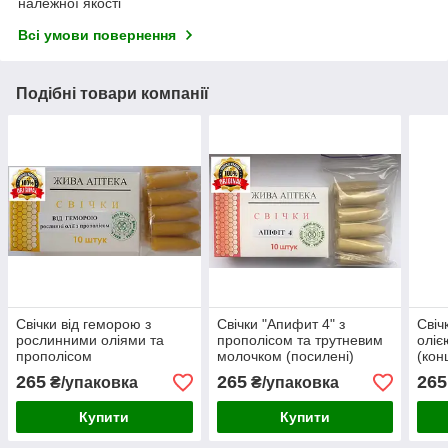
належної якості
Всі умови повернення
Подібні товари компанії
Свічки від геморою з
Свічки "Апифит 4" з
Свіч
рослинними оліями та
прополісом та трутневим
оліє
прополісом
молочком (посилені)
(кон
265
265
265
₴/упаковка
₴/упаковка
Купити
Купити