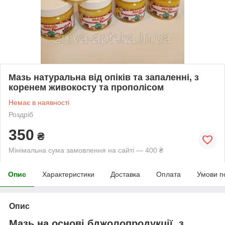
Мазь натуральна від опіків та запаленні, з
коренем живокосту та прополісом
Немає в наявності
Роздріб
350
₴
Мінімальна сума замовлення на сайті — 400 ₴
Опис
Характеристики
Доставка
Оплата
Умови п
Опис
Мазь на основі бджолопродукції, з