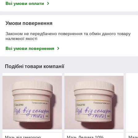
Всі умови оплати
Умови повернення
Законом не передбачено повернення та обмін даного товару
належної якості
Всі умови повернення
Подібні товари компанії
Мазь від геморою
Мазь Ледума 10%
Мазь