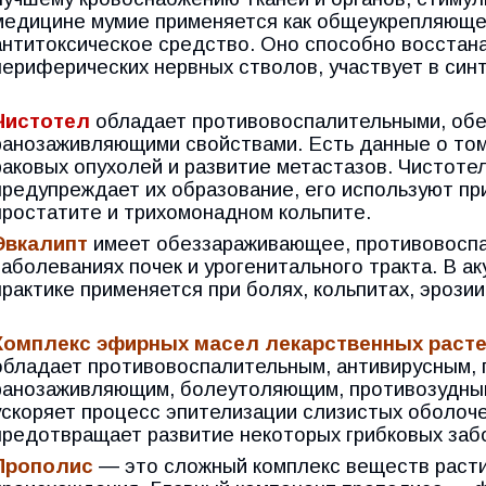
медицине мумие применяется как общеукрепляюще
антитоксическое средство. Оно способно восстан
периферических нервных стволов, участвует в син
Чистотел
обладает противовоспалительными, об
ранозаживляющими свойствами. Есть данные о том
раковых опухолей и развитие метастазов. Чистоте
предупреждает их образование, его используют при
простатите и трихомонадном кольпите.
Эвкалипт
имеет обеззараживающее, противовоспа
заболеваниях почек и урогенитального тракта. В а
практике применяется при болях, кольпитах, эрозии
Комплекс эфирных масел лекарственных раст
обладает противовоспалительным, антивирусным,
ранозаживляющим, болеутоляющим, противозудным
ускоряет процесс эпителизации слизистых оболоче
предотвращает развитие некоторых грибковых заб
Прополис
― это сложный комплекс веществ расти