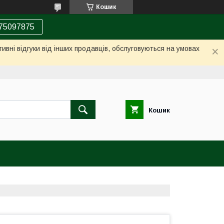
Кошик
75097875
ивні відгуки від інших продавців, обслуговуються на умовах
Кошик