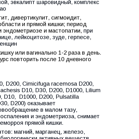
ой, эвкалипт шаровидный, комплекс
као
ит, дивертикулит, сигмоидит,
области и прямой кишки; период
и эндометриозе и мастопатии,
при
ице, лейкоцитозе, зуде, герпесе,
женщин
ишку или вагинально 1-2 раза в день.
урс повторить после 10 дневного
30, D200, Cimicifuga racemosa D200,
achesis D10, D30, D200, D1000, Lilium
, D10,
D1000, D200, Pulsatilla
 D30, D200) оказывает
овообращение в малом тазу,
воспаления и эндометриоза, снимает
геморроя прямой кишки.
ов: магний, марганец, железо,
ю биологически активных веществ