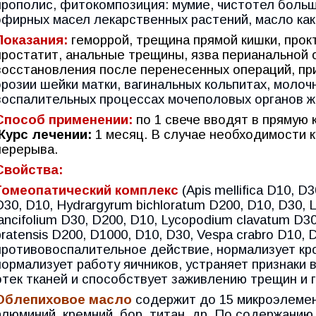
прополис, фитокомпозиция: мумие, чистотел больш
эфирных масел лекарственных растений, масло ка
Показания:
геморрой, трещина прямой кишки, прокт
простатит, анальные трещины, язва перианальной 
восстановления после перенесенных операций, пр
эрозии шейки матки, вагинальных кольпитах, молочн
воспалительных процессах мочеполовых органов 
Способ применении:
по 1 свече вводят в прямую к
Курс лечении:
1 месяц. В случае необходимости к
перерыва.
Свойства:
Гомеопатический комплекс
(Apis mellifica D10, D
D30, D10, Hydrargyrum bichloratum D200, D10, D30, L
lancifolium D30, D200, D10, Lycopodium clavatum D30
pratensis D200, D1000, D10, D30, Vespa crabro D10,
противовоспалительное действие, нормализует кр
нормализует работу яичников, устраняет признаки 
отек тканей и способствует заживлению трещин и 
Облепиховое масло
содержит до 15 микроэлемент
алюминий, кремний, бор, титан, др. По содержани