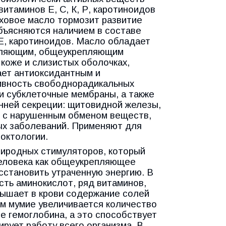
итаминов Е, С, К, Р, каротиноидов
иховое масло тормозит развитие
бъясняются наличием в составе
Е, каротиноидов. Масло обладает
оляющим, общеукрепляющим
коже и слизистых оболочках,
ает антиоксидантным и
ивность свободнорадикальных
и субклеточные мембраны, а также
нней секреции: щитовидной железы,
й с нарушенным обменом веществ,
ых заболеваний. Применяют для
роктологии.
риродных стимуляторов, который
человека как общеукрепляющее
сстановить утраченную энергию. В
ть аминокислот, ряд витаминов,
вышает в крови содержание солей
ем мумие увеличивается количество
е гемоглобина, а это способствует
рует работу всего организма. В