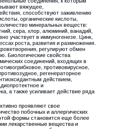
фенольные соединения, к которым
зывают вяжущее,
ействия, способствуют заживлению
кислоты, органические кислоты,
количество минеральных веществ:
гний, сера, хлор, алюминий, ванадий,
ивно участвует в иммуногенезе. Цинк,
ссах роста, развития и размножения.
кроветворения, регулируют обмен
ю. Биологические свойства
мических соединений, входящих в
ротивогрибковое, противовирусное,
противозудное, регенераторное
антиоксидантным действием,
адиопротектное и
а, а также усиливает действие ряда
ктивно проявляют свое
ичество побочных и аллергических
 этой формы становится еще более
ении лекарственные вещества и