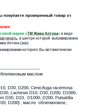
Вы покупаете проверенный товар от
ичия:
говой марки «
ТМ Жива Аптека
»
в виде
ная печать
, в центре которой выгравирована
ива Аптека (укр).
сканирован
и
и которого В
ы
автоматически
_____________________
облепиховым маслом
D10, D30, D200, Cimicifuga racemosa
 D30, Lachesis D10, D30, D200, D1000,
um D30, D10,
D1000, D200, Pulsatilla
D30, D200) , масло
облепиховое,