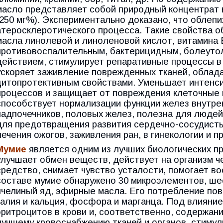
масло представляет собой природный концентрат в
(250 мг%). Экспериментально доказано, что облеп
атеросклеротического процесса. Такие свойства о
масла линолевой и линоленовой кислот, витамина 
противовоспалительным, бактерицидным, болеут
действием, стимулирует репаративные процессы в 
ускоряет заживление поврежденных тканей, облад
цитопротективным свойствами. Уменьшает интенс
процессов и защищает от повреждения клеточные 
способствует нормализации функции желез внутре
надпочечников, половых желез, полезна для люде
для предотвращения развития сердечно-сосудист
лечения ожогов, заживления ран, в гинекологии и п
Мумие
является одним из лучших биологических п
улучшает обмен веществ, действует на организм 
средство, снимает чувство усталости, помогает во
составе мумие обнаружено 30 микроэлементов, шес
пчелиный яд, эфирные масла. Его потребление по
калия и кальция, фосфора и марганца. Под влияни
эритроцитов в крови и, соответственно, содержани
лучшему кровоснабжению тканей и органов, стимули