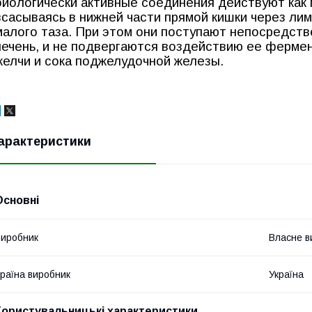
биологически активные соединения действуют как м
всасываясь в нижней части прямой кишки через л
малого таза. При этом они поступают непосредств
печень, и не подвергаются воздействию ее фермен
желчи и сока поджелудочной железы.
арактеристики
Основні
иробник
Власне в
раїна виробник
Україна
Користувальницькі характеристики