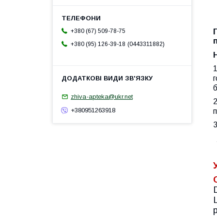
+380 (67) 509-78-75
0443311882
+380 (95) 126-39-18
г
zhiva-apteka@ukr.net
+380951263918
3