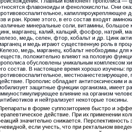
происхождения. Главный компонент прополиса ― 
относятся флавоноиды и фенолокислоты. Они ока
противовоспалительное, капилляроукрепляющее д
язв и ран. Кроме этого, в его состав входят амино
различные минеральные соли, витамины, большое 
цинк, марганец, калий, кальций, фосфор, натрий, ма
железо, медь, селен, фтор, кобальт и др. Цинк акт
марганец и медь играют существенную роль в проце
Железо, медь, марганец, кобальт необходимы для 
веществ, положительно влияют на половую функци
прополиса обусловлены уникальным комплексом хи
его состав. В настоящее время хорошо изучены: п
противовоспалительное, местноанестезирующее, 
действие. Прополис обладает антитоксическим и 
мобилизует защитные функции организма, имеет р
иммуностимулирующее влияние на организм человек
антибиотиков и нейтрализует некоторые токсины.
Препараты в форме суппозиториев быстро и эффе
терапевтическое действие. При их применении кол
реакций значительно снижается. Перспективность
очевидной, если учесть, что при ректальном введ