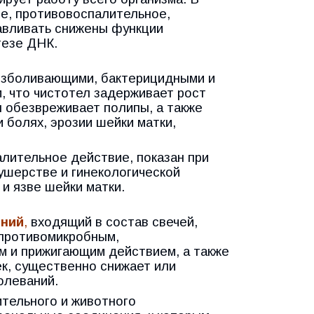
е, противовоспалительное,
авливать снижены функции
тезе ДНК.
езболивающими, бактерицидными и
, что чистотел задерживает рост
л обезвреживает полипы, а также
 болях, эрозии шейки матки,
лительное действие, показан при
кушерстве и гинекологической
 и язве шейки матки.
ений
,
входящий в состав свечей,
 противомикробным,
 и прижигающим действием, а также
к, существенно снижает или
олеваний.
тельного и животного