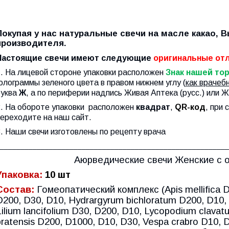
Покупая у нас натуральные свечи на масле какао, 
производителя.
Настоящие свечи имеют следующие
оригинальные отл
1. На лицевой стороне упаковки расположен
Знак нашей
тор
олограммы зеленого цвета в правом нижнем углу (
как врачеб
буква
Ж
, а по периферии надпись Живая
Аптека (русс.) или Ж
2. На обороте упаковки расположен
квадрат
,
QR
-
код
, при 
переходите
на наш сайт.
. Наши свечи изготовлены по рецепту врача
________________________________________________________
Аюрведические свечи Женские с 
Упаковка:
10 шт
Состав:
Гомеопатический комплекс (Apis mellifica 
D200, D30, D10, Hydrargyrum bichloratum D200, D10,
Lilium lancifolium D30, D200, D10, Lycopodium clavat
pratensis D200, D1000, D10, D30, Vespa crabro D10, 