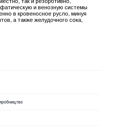
естно, так и резорбтивно,
имфатическую и венозную системы
енно в кровеносное русло, минуя
тов, а также желудочного сока,
иробництво