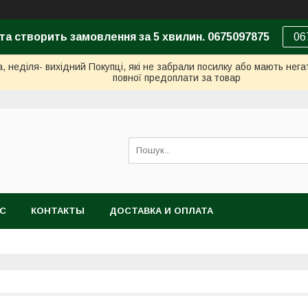
та створить замовлення за 5 хвилин. 0675097875
06
неділя- вихідний Покупці, які не забрали посилку або мають негат
повної предоплати за товар
АС
КОНТАКТЫ
ДОСТАВКА И ОПЛАТА