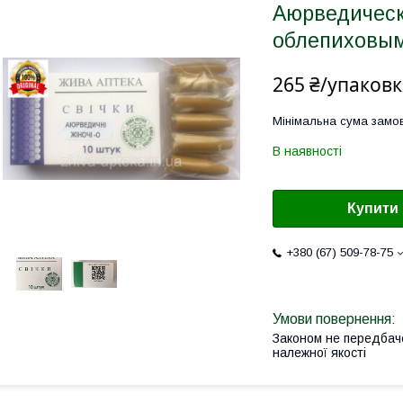
Аюрведическ
облепиховы
265 ₴/упаковк
Мінімальна сума замов
В наявності
Купити
+380 (67) 509-78-75
Законом не передбач
належної якості