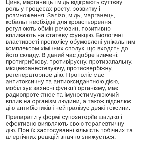
Цинк, марганець і мідь відіграють суттєву
роль у процесах росту, розвитку і
розмноження. Залізо, мідь, марганець,
кобальт необхідні для кровотворення,
регулюють обмін речовин, позитивно
впливають на статеву функцію. Біологічні
властивості прополісу обумовлені унікальним
комплексом хімічних сполук, що входять до
його складу. В даний час добре вивчені:
протигрибкову, противірусну, протизапальну,
місцевоанестезуючу, протисвербіжну,
регенераторное дію. Прополіс має
антитоксичну та антиоксидантною дією,
мобілізує захисні функції організму, має
радиопротектное та імуностимулюючий
вплив на організм людини, а також підсилює
дію антибіотиків і нейтралізує деякі токсини.
Препарати у формі супозиторіїв швидко і
ефективно виявляють свою терапевтичну
дію. При їх застосуванні кількість побічних та
алергічних реакцій значно знижується.