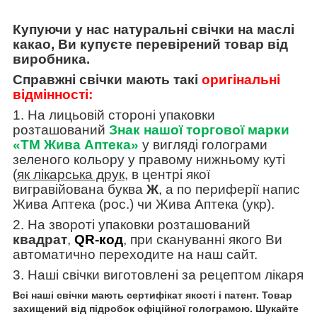
Купуючи у нас натуральні свічки на маслі
какао, Ви купуєте перевірений товар від
виробника.
Справжні свічки мають такі
оригінальні
відмінності:
1. На лицьовій стороні упаковки
розташований
Знак нашої
торгової марки
«ТМ Жива Аптека»
у вигляді голограми
зеленого кольору у правому нижньому куті
(
як лікарська друк
, в центрі якої
вигравійована буква
Ж
, а по периферії напис
Жива Аптека (рос.) чи Жива Аптека (укр).
2. На звороті упаковки розташований
квадрат
,
QR-код
, при скануванні якого Ви
автоматично переходите на наш сайт.
3. Наші свічки виготовлені за рецептом лікаря
Всі наші свічки мають сертифікат якості і патент. Товар
захищений від підробок офіційної голограмою. Шукайте