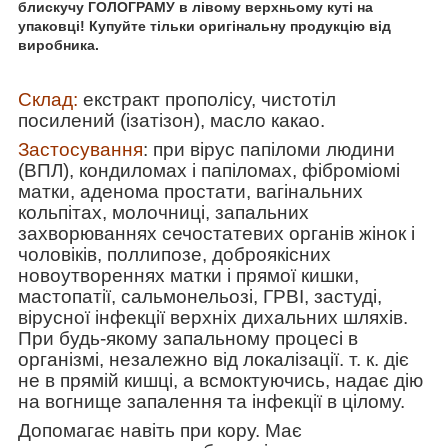
блискучу ГОЛОГРАМУ в лівому верхньому куті на
упаковці! Купуйте тільки оригінальну продукцію від
виробника.
Склад:
екстракт прополісу,
чистотіл
посилений (ізатізон), масло какао.
Застосування
: при вірус папіломи людини
(ВПЛ), кондиломах і папіломах, фіброміомі
матки, аденома простати, вагінальних
кольпітах, молочниці, запальних
захворюваннях сечостатевих органів жінок і
чоловіків, поллипозе, доброякісних
новоутвореннях матки і прямої кишки,
мастопатії, сальмонельозі, ГРВІ, застуді,
вірусної інфекції верхніх дихальних шляхів.
При будь-якому запальному процесі в
організмі, незалежно від локалізації. т. к. діє
не в прямій кишці, а всмоктуючись, надає дію
на вогнище запалення та інфекції в цілому.
Допомагає навіть при кору. Має