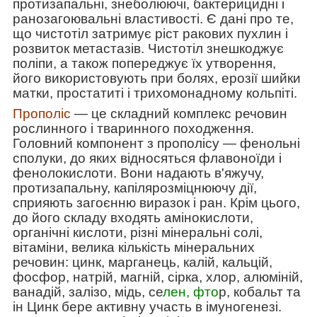
протизапальні, знеболюючі, бактерицидні і
ранозагоювальні властивості. Є дані про те,
що чистотіл затримує ріст ракових пухлин і
розвиток метастазів. Чистотіл знешкоджує
поліпи, а також попереджує їх утворення,
його використовують при болях, ерозії шийки
матки, простатиті і трихомонадному кольпіті.
Прополіс
― це складний комплекс речовин
рослинного і тваринного походження.
Головний компонент з прополісу ― фенольні
сполуки, до яких відносяться флавоноїди і
фенолокислоти. Вони надають в'яжучу,
протизапальну, капілярозміцнюючу дії,
сприяють загоєнню виразок і ран. Крім цього,
до його складу входять амінокислоти,
органічні кислоти, різні мінеральні солі,
вітаміни, велика кількість мінеральних
речовин: цинк, марганець, калій, кальцій,
фосфор, натрій, магній, сірка, хлор, алюміній,
ванадій, залізо, мідь, се
лен, фто
р, кобальт та
ін Цинк бере активну участь в імуногенезі.