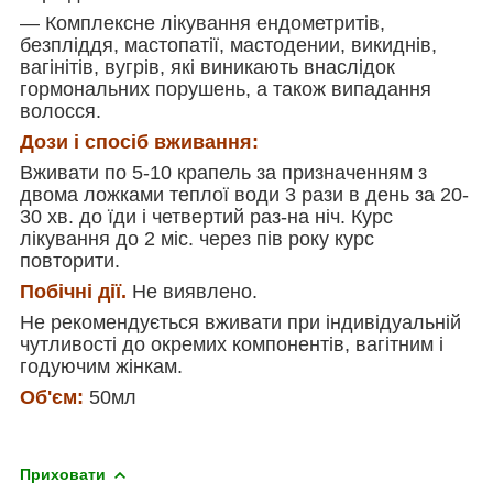
— Комплексне лікування ендометритів
,
безпліддя
,
мастопатії
,
мастодении
,
викиднів
,
вагінітів
,
вугрів
,
які виникають внаслідок
гормональних порушень
,
а також випадання
волосся.
Дози і спосіб вживання:
Вживати по 5-10 крапель за призначенням з
двома ложками теплої води 3 рази в день за 20-
30 хв. до їди і четвертий раз-на ніч. Курс
лікування до 2 міс. через пів року курс
повторити.
Побічні дії.
Не виявлено.
Не рекомендується вживати при індивідуальній
чутливості до окремих компонентів
,
вагітним і
годуючим жінкам.
Об'єм:
50мл
Приховати