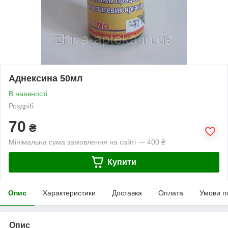
Аднексина 50мл
В наявності
Роздріб
70
₴
Мінімальна сума замовлення на сайті — 400 ₴
Купити
Опис
Характеристики
Доставка
Оплата
Умови п
Опис