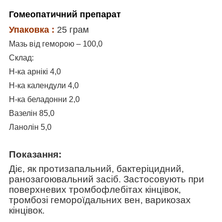
Гомеопатичний препарат
Упаковка :
25 грам
Мазь від геморою – 100,0
Склад:
Н-ка арнікі 4,0
Н-ка календули 4,0
Н-ка беладонни 2,0
Вазелін 85,0
Ланолін 5,0
Показання:
Діє, як протизапальний, бактеріцидний,
ранозагоювальний засіб. Застосовують при
поверхневих тромбофлебітах кінцівок,
тромбозі гемороїдальних вен, варикозах
кінцівок.