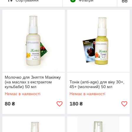
дій і представлена кількома сериями.
Всі вони є лікувальними та цілющими косметичними
засобами, У складі є тільки благотворні речовини, які
впливають на людську шкіру.
консерванта використовують у ролі консерванта Харчовий
консервант сорбат калія і консервант рослинного
походження Geogard@Ultra (Німеччина), який пройшли
найбільш строгий контроль якості в Європі.
Молочко для Зняття Макіяжу
(на маслах з екстрактом
Тонік (anti-age) для віку 30+,
кульбаби) 50 мл
45+ (молочний) 50 мл
Немає в наявності
Немає в наявності
80
180
₴
₴