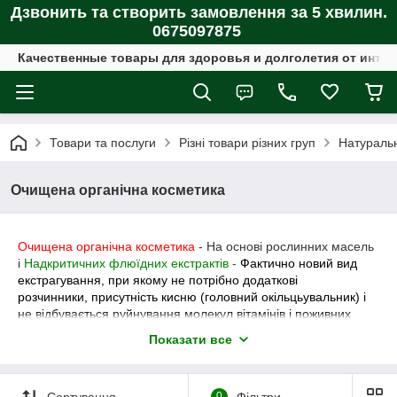
Дзвонить та створить замовлення за 5 хвилин.
0675097875
Качественные товары для здоровья и долголетия от интер
Товари та послуги
Різні товари різних груп
Натуральн
Очищена органічна косметика
Очищена органічна косметика
- На основі рослинних масель
і
Надкритичних флюїдних екстрактів
-
Фактично новий вид
екстрагування,
при якому не потрібно додаткові
розчинники, присутність кисню (головний окільцьувальник) і
не відбувається руйнування молекул вітамінів і поживних
речовин.
Показати все
Це дає 100% чисті, дуже насичені, активні екстракти.
Очищена органічна косметика Жива™
має широкий діапазон
Сортування
0
Фільтри