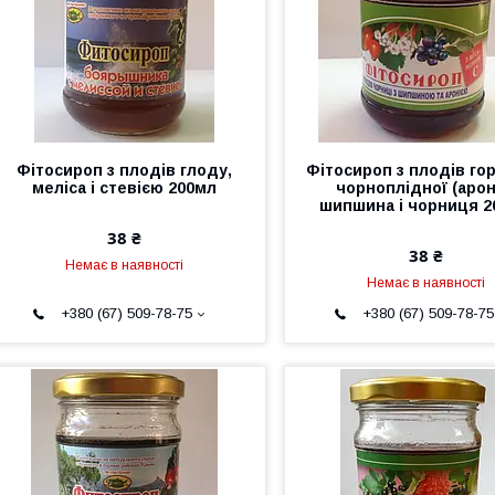
Фітосироп з плодів глоду,
Фітосироп з плодів го
меліса і стевією 200мл
чорноплідної (ароні
шипшина і чорниця 2
38 ₴
38 ₴
Немає в наявності
Немає в наявності
+380 (67) 509-78-75
+380 (67) 509-78-75