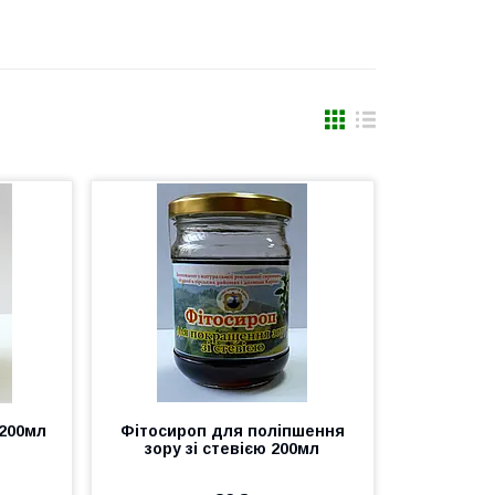
 200мл
Фітосироп для поліпшення
зору зі стевією 200мл