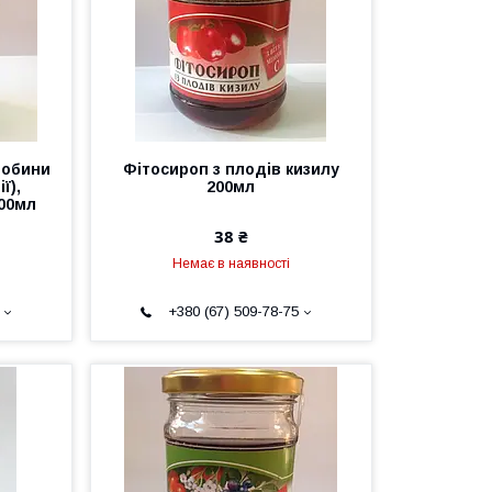
робини
Фітосироп з плодів кизилу
ї),
200мл
00мл
38 ₴
Немає в наявності
+380 (67) 509-78-75