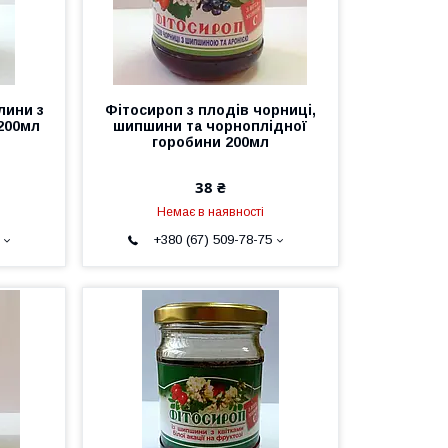
лини з
Фітосироп з плодів чорниці,
200мл
шипшини та чорноплідної
горобини 200мл
38 ₴
Немає в наявності
+380 (67) 509-78-75