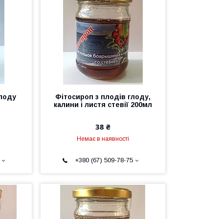
глоду
Фітосироп з плодів глоду,
калини і листя стевії 200мл
38 ₴
Немає в наявності
+380 (67) 509-78-75