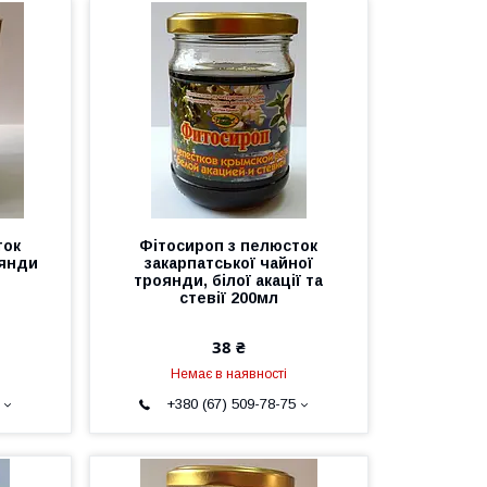
ток
Фітосироп з пелюсток
оянди
закарпатської чайної
троянди, білої акації та
стевії 200мл
38 ₴
Немає в наявності
+380 (67) 509-78-75