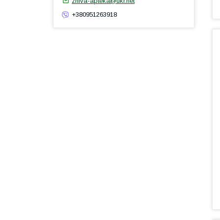
zhiva-apteka@ukr.net
+380951263918