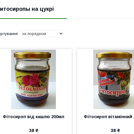
итосиропы на цукрі
Фітосироп від кашлю 200мл
Фітосироп вітамінний
38 ₴
38 ₴