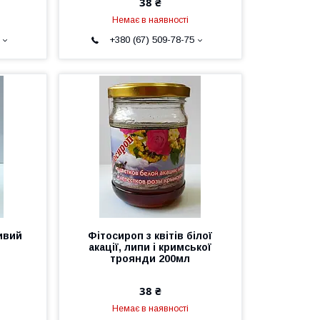
38 ₴
Немає в наявності
+380 (67) 509-78-75
ивий
Фітосироп з квітів білої
акації, липи і кримської
троянди 200мл
38 ₴
Немає в наявності