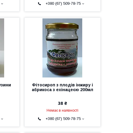
+380 (67) 509-78-75
узини
Фітосироп з плодів інжиру і
абрикоса з ехінацеєю 200мл
38 ₴
Немає в наявності
+380 (67) 509-78-75