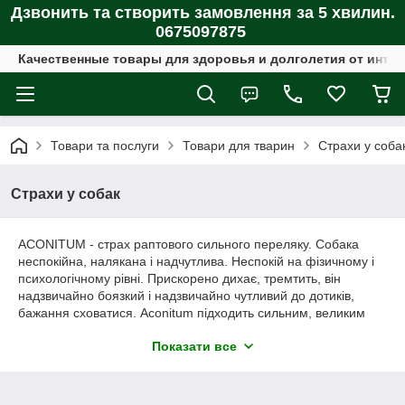
Дзвонить та створить замовлення за 5 хвилин.
0675097875
Качественные товары для здоровья и долголетия от интер
Товари та послуги
Товари для тварин
Страхи у соба
Страхи у собак
ACONITUM - страх раптового сильного переляку. Собака
неспокійна, налякана і надчутлива. Неспокій на фізичному і
психологічному рівні. Прискорено дихає, тремтить, він
надзвичайно боязкий і надзвичайно чутливий до дотиків,
бажання сховатися. Aconitum підходить сильним, великим
собакам, капризним і впертим.
Показати все
БЕЛАДОНА - надзвичайна чутливість до шуму і світла.
Ситуація, коли собака в паніці тікає. Він скиглить, боязкий і
дуже беспокойен.