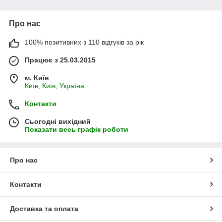
до господаря
,
надмірне слиновиділення,
прискорене
дихання,
інтенсивне позіхання,
перелякана поза (опущений
хвіст, вуха опущені, присідання)
деструктивна поведінка,
Про нас
некерованість, впертий,
втрата контролю над
випорожненням,
спроба втекти (додому),
виття,
блювання.
100% позитивних з 110 відгуків за рік
Працює з 25.03.2015
м. Київ
Київ, Київ, Україна
Контакти
Сьогодні вихідний
Показати весь графік роботи
Про нас
Контакти
Доставка та оплата